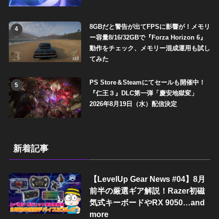
8GBだと警告が出てFPSに影響が！メモリ
4
ー容量8/16/32GBで『Forza Horizon 6』
動作をチェック、メモリー混成運用も試し
てみた
PS Store＆Steamにてセールも開催中！
5
『仁王３』DLC第一弾「慶安地獄変」
2026年8月19日（水）配信決定
新着記事
【LevelUp Gear News #04】8月
前半の厳選ギア解説！Razer初磁
気式キーボードやRX 9050…and
more