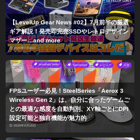
【LevelUp Gear News #02】7月前半の厳選
ギア解説！発売即完売SSDやレトロデザイン
マザー…and more
2026年7月13日
sensitivity finder
Sponsored
レビュー
広告
FPSユーザー必見！SteelSeries「Aerox 3
Wireless Gen 2」は、自分に合ったゲームご
との最適な感度を自動判別、XY軸ごとにDPI
設定可能と独自機能が魅力的
2026年4月16日