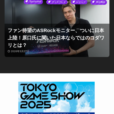
Sponsored
ディスプレイ
レビュー
周辺機器
ファン待望のASRockモニター、ついに日本
上陸！原口氏に聞いた日本ならではのコダワ
リとは？
2026年3月27日