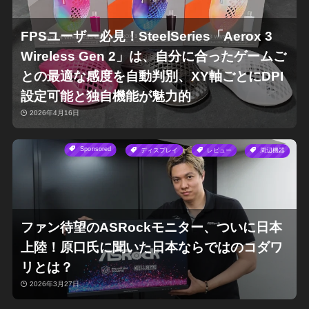
FPSユーザー必見！SteelSeries「Aerox 3
Wireless Gen 2」は、自分に合ったゲームご
との最適な感度を自動判別、XY軸ごとにDPI
設定可能と独自機能が魅力的
2026年4月16日
Sponsored
ディスプレイ
レビュー
周辺機器
ファン待望のASRockモニター、ついに日本
上陸！原口氏に聞いた日本ならではのコダワ
リとは？
2026年3月27日