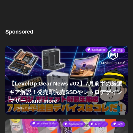
Sponsored
Sponsored
広告
【LevelUp Gear News #02】7月前半の厳選
ギア解説！発売即完売SSDやレトロデザイン
マザー…and more
2026年7月13日
sensitivity finder
Sponsored
レビュー
広告