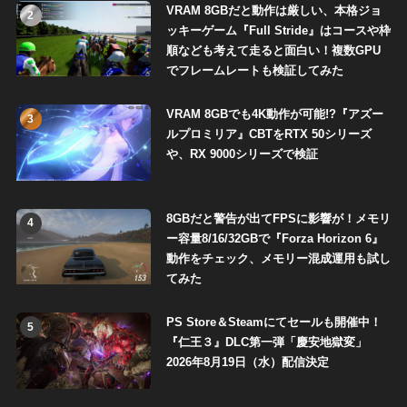
VRAM 8GBだと動作は厳しい、本格ジョ
2
ッキーゲーム『Full Stride』はコースや枠
順なども考えて走ると面白い！複数GPU
でフレームレートも検証してみた
VRAM 8GBでも4K動作が可能!?『アズー
3
ルプロミリア』CBTをRTX 50シリーズ
や、RX 9000シリーズで検証
8GBだと警告が出てFPSに影響が！メモリ
4
ー容量8/16/32GBで『Forza Horizon 6』
動作をチェック、メモリー混成運用も試し
てみた
PS Store＆Steamにてセールも開催中！
5
『仁王３』DLC第一弾「慶安地獄変」
2026年8月19日（水）配信決定