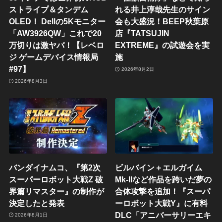
ストライプ＆タンデム
れる井上淳哉先生のサイン
OLED！ Dellの5Kモニター
会も大盛況！BEEP秋葉原
「AW3926QW」これで20
店『TATSUJIN
万切りは激ヤバ！【レベロ
EXTREME』の試遊会を実
ジ ゲームデバイス情報局
施
#97】
2026年8月2日
2026年8月3日
バンダイナムコ、『第2次
ビルバイン＋エルガイム
スーパーロボット大戦Z 破
Mk-IIなど作品を跨いだ夢の
界篇リマスター』の制作が
合体攻撃を追加！『スーパ
決定したと発表
ーロボット大戦Y』に有料
DLC「アニバーサリーエキ
2026年8月1日