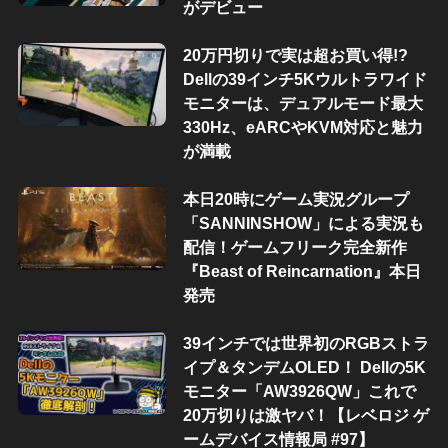
がデビュー
20万円切りで実は超お買い得!?
Dellの39インチ5Kウルトラワイド
モニターは、デュアルモード最大
330Hz、eARCやKVM対応と魅力
が満載
本日20時にゲーム実況グループ
「SANNINSHOW」による実況も
配信！ゲームフリーク完全新作
『Beast of Reincarnation』本日
発売
39インチでは世界初のRGBストラ
イプ＆タンデムOLED！ Dellの5K
モニター「AW3926QW」これで
20万切りは激ヤバ！【レベロジ ゲ
ームデバイス情報局 #97】