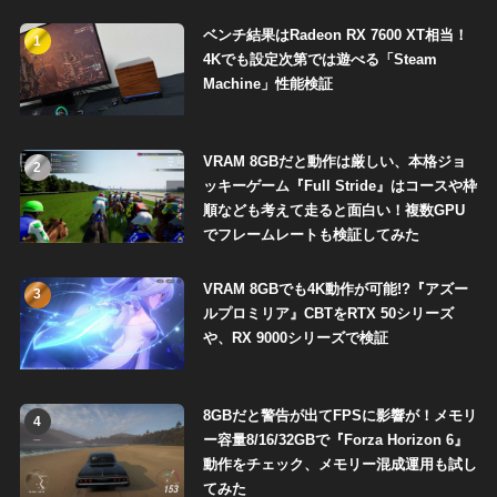
ベンチ結果はRadeon RX 7600 XT相当！
1
4Kでも設定次第では遊べる「Steam
Machine」性能検証
VRAM 8GBだと動作は厳しい、本格ジョ
2
ッキーゲーム『Full Stride』はコースや枠
順なども考えて走ると面白い！複数GPU
でフレームレートも検証してみた
VRAM 8GBでも4K動作が可能!?『アズー
3
ルプロミリア』CBTをRTX 50シリーズ
や、RX 9000シリーズで検証
8GBだと警告が出てFPSに影響が！メモリ
4
ー容量8/16/32GBで『Forza Horizon 6』
動作をチェック、メモリー混成運用も試し
てみた