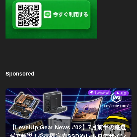
Sponsored
Sponsored
広告
【LevelUp Gear News #02】7月前半の厳選
ギア解説！発売即完売SSDやレトロデザイン