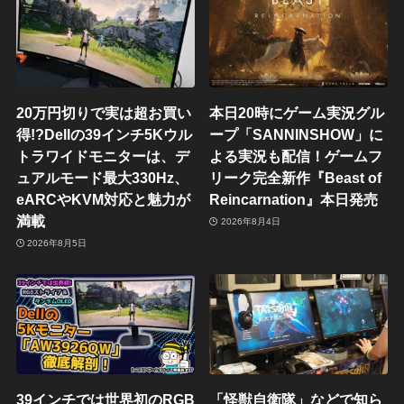
20万円切りで実は超お買い
本日20時にゲーム実況グル
得!?Dellの39インチ5Kウル
ープ「SANNINSHOW」に
トラワイドモニターは、デ
よる実況も配信！ゲームフ
ュアルモード最大330Hz、
リーク完全新作『Beast of
eARCやKVM対応と魅力が
Reincarnation』本日発売
満載
2026年8月4日
2026年8月5日
39インチでは世界初のRGB
「怪獣自衛隊」などで知ら