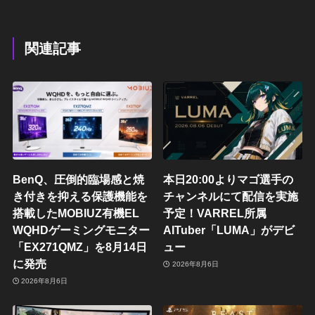
関連記事
BenQ、圧倒的臨場感と焼
本日20:00よりマゴ選手の
き付きを抑える保護機能を
チャンネルにて配信を実施
搭載したMOBIUZ有機EL
予定！VARREL所属
WQHDゲーミングモニター
AITuber「LUMA」がデビ
「EX271QMZ」を8月14日
ュー
に発売
2026年8月6日
2026年8月6日