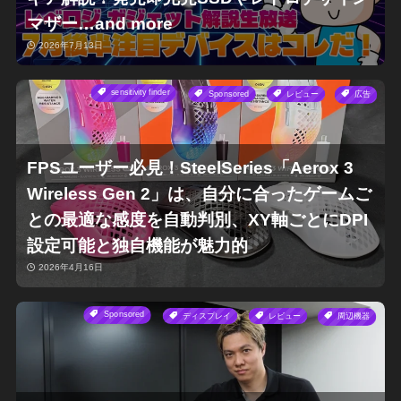
マザー…and more
2026年7月13日
sensitivity finder
Sponsored
レビュー
広告
FPSユーザー必見！SteelSeries「Aerox 3
Wireless Gen 2」は、自分に合ったゲームご
との最適な感度を自動判別、XY軸ごとにDPI
設定可能と独自機能が魅力的
2026年4月16日
Sponsored
ディスプレイ
レビュー
周辺機器