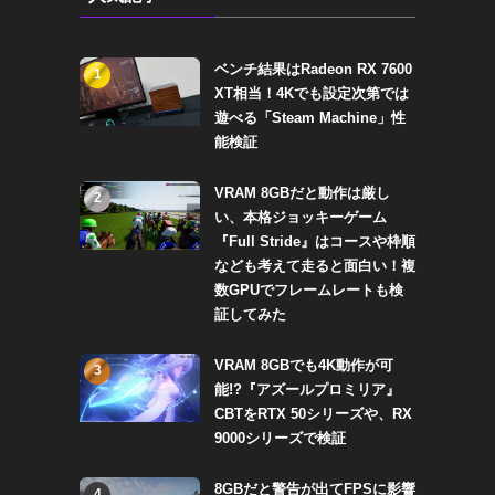
ベンチ結果はRadeon RX 7600
1
XT相当！4Kでも設定次第では
遊べる「Steam Machine」性
能検証
VRAM 8GBだと動作は厳し
2
い、本格ジョッキーゲーム
『Full Stride』はコースや枠順
なども考えて走ると面白い！複
数GPUでフレームレートも検
証してみた
VRAM 8GBでも4K動作が可
3
能!?『アズールプロミリア』
CBTをRTX 50シリーズや、RX
9000シリーズで検証
8GBだと警告が出てFPSに影響
4