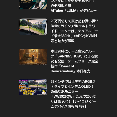
ンネルにて配信を実施予定！
VARREL所属
AITuber「LUMA」がデビュー
20万円切りで実は超お買い得!?
Dellの39インチ5Kウルトラワ
イドモニターは、デュアルモー
ド最大330Hz、eARCやKVM対
応と魅力が満載
本日20時にゲーム実況グルー
プ「SANNINSHOW」による実
況も配信！ゲームフリーク完全
新作『Beast of
Reincarnation』本日発売
39インチでは世界初のRGBス
トライプ＆タンデムOLED！
Dellの5Kモニター
「AW3926QW」これで20万切
りは激ヤバ！【レベロジ ゲー
ムデバイス情報局 #97】