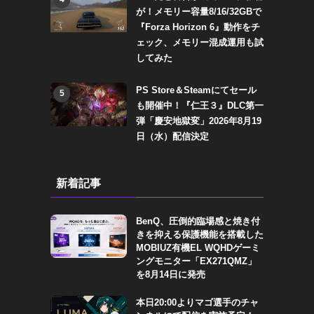
が！メモリー容量8/16/32GBで
『Forza Horizon 6』動作をチ
ェック、メモリー混成運用も試
してみた
PS Store＆Steamにてセール
5
も開催中！『仁王３』DLC第一
弾「慶安地獄変」2026年8月19
日（水）配信決定
新着記事
BenQ、圧倒的臨場感と焼き付
きを抑える保護機能を搭載した
MOBIUZ有機EL WQHDゲーミ
ングモニター「EX271QMZ」
を8月14日に発売
本日20:00よりマゴ選手のチャ