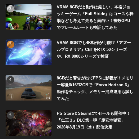
VRAM 8GBだと動作は厳しい、本格ジョ
2
ッキーゲーム『Full Stride』はコースや枠
順なども考えて走ると面白い！複数GPU
でフレームレートも検証してみた
VRAM 8GBでも4K動作が可能!?『アズー
3
ルプロミリア』CBTをRTX 50シリーズ
や、RX 9000シリーズで検証
8GBだと警告が出てFPSに影響が！メモリ
4
ー容量8/16/32GBで『Forza Horizon 6』
動作をチェック、メモリー混成運用も試し
てみた
PS Store＆Steamにてセールも開催中！
5
『仁王３』DLC第一弾「慶安地獄変」
2026年8月19日（水）配信決定