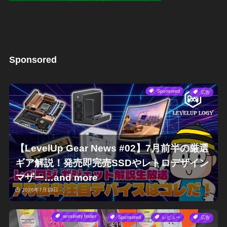
Sponsored
Sponsored
広告
【LevelUp Gear News #02】7月前半の厳選
ギア解説！発売即完売SSDやレトロデザイン
マザー…and more
2026年7月13日
sensitivity finder
Sponsored
レビュー
広告