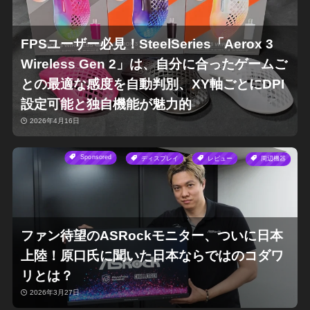
FPSユーザー必見！SteelSeries「Aerox 3
Wireless Gen 2」は、自分に合ったゲームご
との最適な感度を自動判別、XY軸ごとにDPI
設定可能と独自機能が魅力的
2026年4月16日
Sponsored
ディスプレイ
レビュー
周辺機器
ファン待望のASRockモニター、ついに日本
上陸！原口氏に聞いた日本ならではのコダワ
リとは？
2026年3月27日