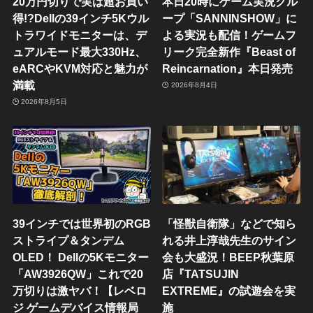
20万円切りで実は超お買い
本日20時にゲーム実況グル
得!?Dellの39インチ5Kウル
ープ「SANNINSHOW」に
トラワイドモニターは、デ
よる実況も配信！ゲームフ
ュアルモード最大330Hz、
リーク完全新作『Beast of
eARCやKVM対応と魅力が
Reincarnation』本日発売
満載
2026年8月4日
2026年8月5日
39インチでは世界初のRGB
「怪獣自衛隊」などで知ら
ストライプ＆タンデム
れる井上淳哉先生のサイン
OLED！ Dellの5Kモニター
会も大盛況！BEEP秋葉原
「AW3926QW」これで20
店『TATSUJIN
万切りは激ヤバ！【レベロ
EXTREME』の試遊会を実
ジ ゲームデバイス情報局
施