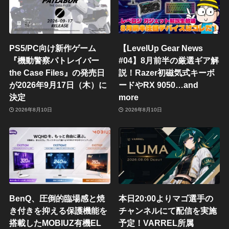
PS5/PC向け新作ゲーム
【LevelUp Gear News
『機動警察パトレイバー
#04】8月前半の厳選ギア解
the Case Files』の発売日
説！Razer初磁気式キーボ
が2026年9月17日（木）に
ードやRX 9050…and
決定
more
2026年8月10日
2026年8月10日
BenQ、圧倒的臨場感と焼
本日20:00よりマゴ選手の
き付きを抑える保護機能を
チャンネルにて配信を実施
搭載したMOBIUZ有機EL
予定！VARREL所属