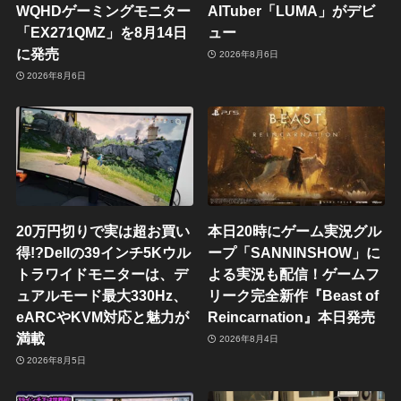
WQHDゲーミングモニター
AITuber「LUMA」がデビ
「EX271QMZ」を8月14日
ュー
に発売
2026年8月6日
2026年8月6日
20万円切りで実は超お買い
本日20時にゲーム実況グル
得!?Dellの39インチ5Kウル
ープ「SANNINSHOW」に
トラワイドモニターは、デ
よる実況も配信！ゲームフ
ュアルモード最大330Hz、
リーク完全新作『Beast of
eARCやKVM対応と魅力が
Reincarnation』本日発売
満載
2026年8月4日
2026年8月5日