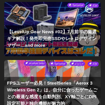
Sponsored
広告
【LevelUp Gear News #02】7月前半の厳選
ギア解説！発売即完売SSDやレトロデザイン
マザー…and more
2026年7月13日
sensitivity finder
Sponsored
レビュー
広告
FPSユーザー必見！SteelSeries「Aerox 3
Wireless Gen 2」は、自分に合ったゲームご
との最適な感度を自動判別、XY軸ごとにDPI
設定可能と独自機能が魅力的