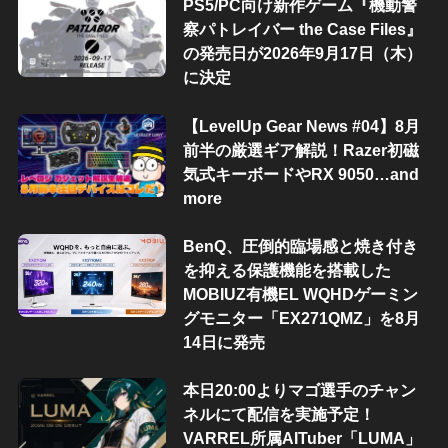
PS5/PC向け新作ゲーム『機動警
察パトレイバー the Case Files』
の発売日が2026年9月17日（木）
に決定
【LevelUp Gear News #04】8月
前半の厳選ギア解説！Razer初磁
気式キーボードやRX 9050…and
more
BenQ、圧倒的臨場感と焼き付き
を抑える保護機能を搭載した
MOBIUZ有機EL WQHDゲーミン
グモニター「EX271QMZ」を8月
14日に発売
本日20:00よりマゴ選手のチャン
ネルにて配信を実施予定！
VARREL所属AITuber「LUMA」