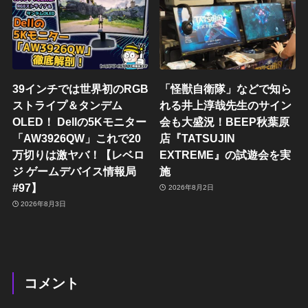
39インチでは世界初のRGB
「怪獣自衛隊」などで知ら
ストライプ＆タンデム
れる井上淳哉先生のサイン
OLED！ Dellの5Kモニター
会も大盛況！BEEP秋葉原
「AW3926QW」これで20
店『TATSUJIN
万切りは激ヤバ！【レベロ
EXTREME』の試遊会を実
ジ ゲームデバイス情報局
施
#97】
2026年8月2日
2026年8月3日
コメント