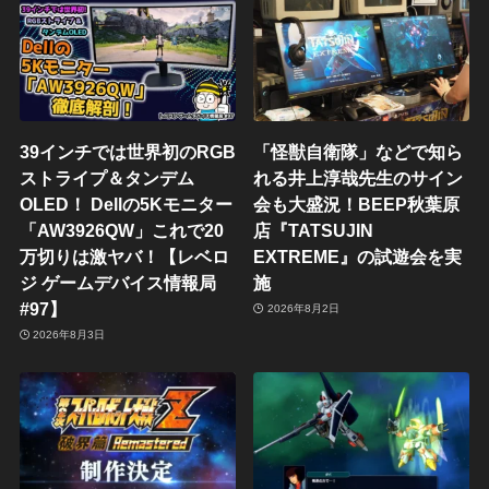
39インチでは世界初のRGB
「怪獣自衛隊」などで知ら
ストライプ＆タンデム
れる井上淳哉先生のサイン
OLED！ Dellの5Kモニター
会も大盛況！BEEP秋葉原
「AW3926QW」これで20
店『TATSUJIN
万切りは激ヤバ！【レベロ
EXTREME』の試遊会を実
ジ ゲームデバイス情報局
施
#97】
2026年8月2日
2026年8月3日