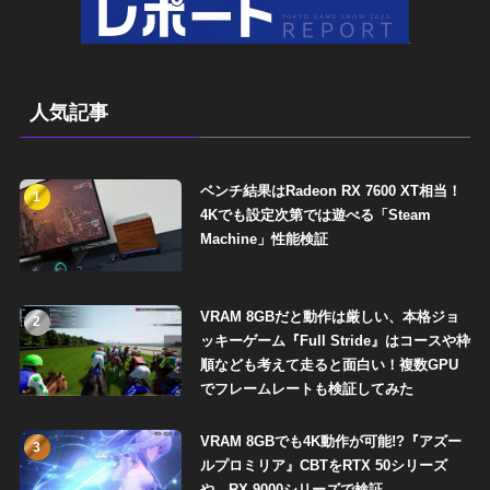
人気記事
ベンチ結果はRadeon RX 7600 XT相当！
1
4Kでも設定次第では遊べる「Steam
Machine」性能検証
VRAM 8GBだと動作は厳しい、本格ジョ
2
ッキーゲーム『Full Stride』はコースや枠
順なども考えて走ると面白い！複数GPU
でフレームレートも検証してみた
VRAM 8GBでも4K動作が可能!?『アズー
3
ルプロミリア』CBTをRTX 50シリーズ
や、RX 9000シリーズで検証