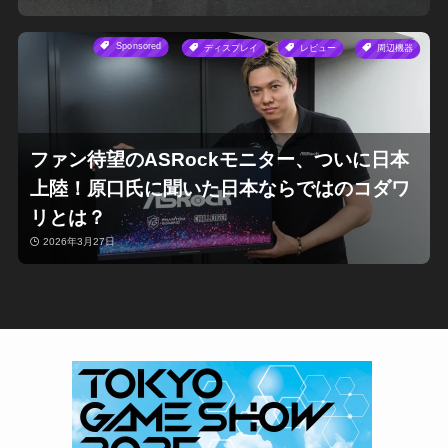
Sponsored
ディスプレイ
レビュー
周辺機器
ファン待望のASRockモニター、ついに日本
上陸！原口氏に聞いた日本ならではのコダワ
リとは？
2026年3月27日