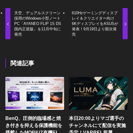
天空、デュアルスクリーン
610Hzゲーミングディスプ
採用のWindows小型ノート
レイ＆クリエイター向け
PC「AYANEO FLIP 1S DS
6KディスプレイをASUSが
国内正規版」を11月中旬に
発表！9月19日より順次発
発売
売
関連記事
BenQ、圧倒的臨場感と焼
本日20:00よりマゴ選手の
き付きを抑える保護機能を
チャンネルにて配信を実施
搭載したMOBIUZ有機EL
予定！VARREL所属