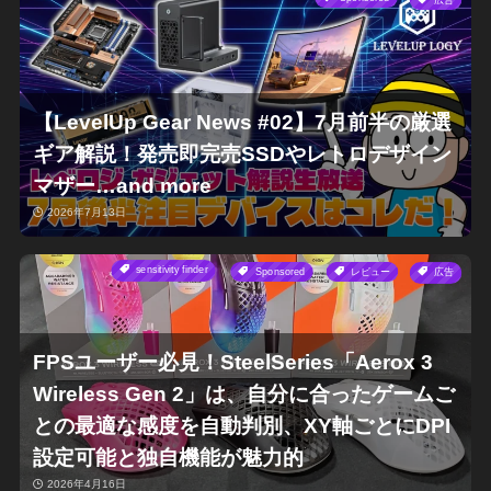
【LevelUp Gear News #02】7月前半の厳選
ギア解説！発売即完売SSDやレトロデザイン
マザー…and more
2026年7月13日
sensitivity finder
Sponsored
レビュー
広告
FPSユーザー必見！SteelSeries「Aerox 3
Wireless Gen 2」は、自分に合ったゲームご
との最適な感度を自動判別、XY軸ごとにDPI
設定可能と独自機能が魅力的
2026年4月16日