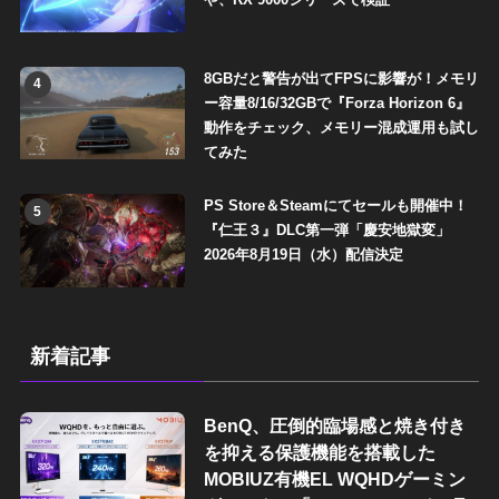
8GBだと警告が出てFPSに影響が！メモリ
4
ー容量8/16/32GBで『Forza Horizon 6』
動作をチェック、メモリー混成運用も試し
てみた
PS Store＆Steamにてセールも開催中！
5
『仁王３』DLC第一弾「慶安地獄変」
2026年8月19日（水）配信決定
新着記事
BenQ、圧倒的臨場感と焼き付き
を抑える保護機能を搭載した
MOBIUZ有機EL WQHDゲーミン