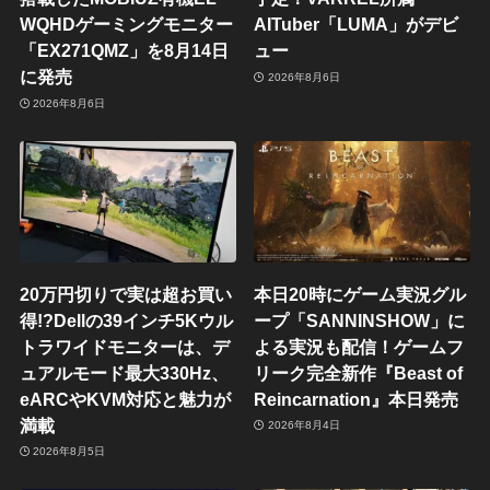
WQHDゲーミングモニター
AITuber「LUMA」がデビ
「EX271QMZ」を8月14日
ュー
に発売
2026年8月6日
2026年8月6日
20万円切りで実は超お買い
本日20時にゲーム実況グル
得!?Dellの39インチ5Kウル
ープ「SANNINSHOW」に
トラワイドモニターは、デ
よる実況も配信！ゲームフ
ュアルモード最大330Hz、
リーク完全新作『Beast of
eARCやKVM対応と魅力が
Reincarnation』本日発売
満載
2026年8月4日
2026年8月5日