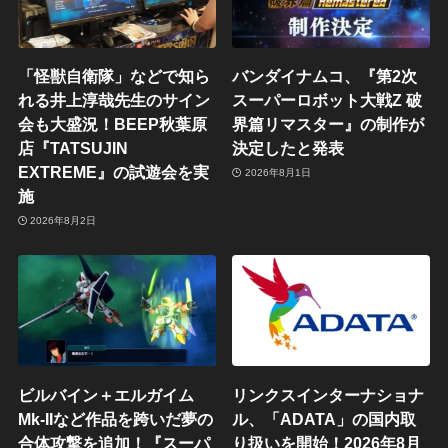
「怪獣自衛隊」などで知ら
バンダイナムコ、『第2次
れる井上淳哉先生のサイン
スーパーロボット大戦Z 破
会も大盛況！BEEP秋葉原
界篇リマスター』の制作が
店『TATSUJIN
決定したと発表
EXTREME』の試遊会を実
2026年8月1日
施
2026年8月2日
ビルバイン＋エルガイム
リンクスインターナショナ
Mk-IIなど作品を跨いだ夢の
ル、「ADATA」の国内取
合体攻撃を追加！『スーパ
り扱いを開始！2026年8月