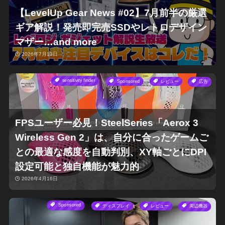
【LevelUp Gear News #02】7月前半の厳選
ギア解説！発売即完売SSDやレトロデザイン
マザー…and more
2026年7月13日
sensitivity finder
Sponsored
レビュー
広告
FPSユーザー必見！SteelSeries「Aerox 3
Wireless Gen 2」は、自分に合ったゲームご
との最適な感度を自動判別、XY軸ごとにDPI
設定可能と独自機能が魅力的
2026年4月16日
Sponsored
ディスプレイ
レビュー
周辺機器