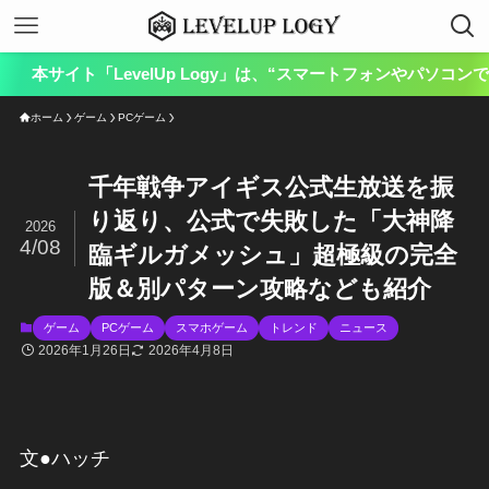
「LevelUp Logy」は、“スマートフォンやパソコンでゲー
ホーム
ゲーム
PCゲーム
千年戦争アイギス公式生放送を振
り返り、公式で失敗した「大神降
2026
4/08
臨ギルガメッシュ」超極級の完全
版＆別パターン攻略なども紹介
ゲーム
PCゲーム
スマホゲーム
トレンド
ニュース
2026年1月26日
2026年4月8日
文●ハッチ