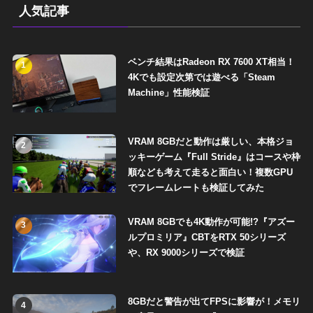
人気記事
ベンチ結果はRadeon RX 7600 XT相当！
1
4Kでも設定次第では遊べる「Steam
Machine」性能検証
VRAM 8GBだと動作は厳しい、本格ジョ
2
ッキーゲーム『Full Stride』はコースや枠
順なども考えて走ると面白い！複数GPU
でフレームレートも検証してみた
VRAM 8GBでも4K動作が可能!?『アズー
3
ルプロミリア』CBTをRTX 50シリーズ
や、RX 9000シリーズで検証
8GBだと警告が出てFPSに影響が！メモリ
4