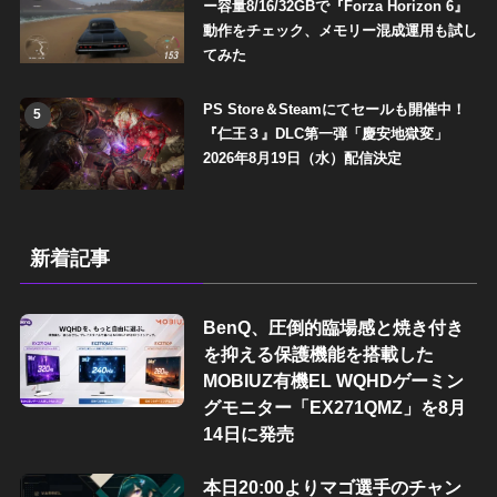
ー容量8/16/32GBで『Forza Horizon 6』
動作をチェック、メモリー混成運用も試し
てみた
PS Store＆Steamにてセールも開催中！
5
『仁王３』DLC第一弾「慶安地獄変」
2026年8月19日（水）配信決定
新着記事
BenQ、圧倒的臨場感と焼き付き
を抑える保護機能を搭載した
MOBIUZ有機EL WQHDゲーミン
グモニター「EX271QMZ」を8月
14日に発売
本日20:00よりマゴ選手のチャン