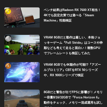
ベンチ結果はRadeon RX 7600 XT相当！
1
4Kでも設定次第では遊べる「Steam
Machine」性能検証
VRAM 8GBだと動作は厳しい、本格ジョ
2
ッキーゲーム『Full Stride』はコースや枠
順なども考えて走ると面白い！複数GPU
でフレームレートも検証してみた
VRAM 8GBでも4K動作が可能!?『アズー
3
ルプロミリア』CBTをRTX 50シリーズ
や、RX 9000シリーズで検証
8GBだと警告が出てFPSに影響が！メモリ
4
ー容量8/16/32GBで『Forza Horizon 6』
動作をチェック、メモリー混成運用も試し