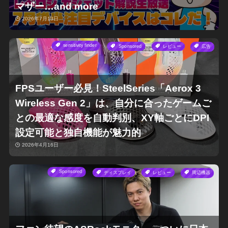
マザー…and more
2026年7月13日
sensitivity finder
Sponsored
レビュー
広告
FPSユーザー必見！SteelSeries「Aerox 3
Wireless Gen 2」は、自分に合ったゲームご
との最適な感度を自動判別、XY軸ごとにDPI
設定可能と独自機能が魅力的
2026年4月16日
Sponsored
ディスプレイ
レビュー
周辺機器