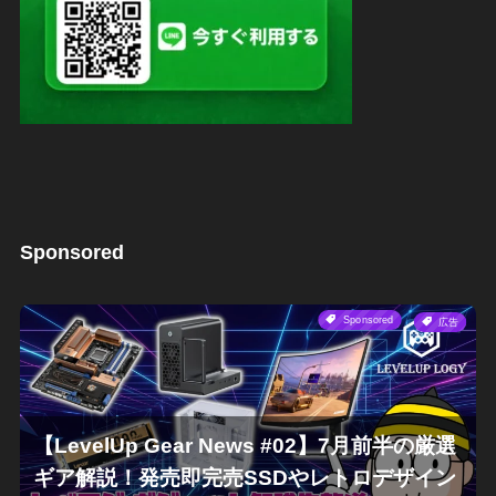
Sponsored
Sponsored
広告
【LevelUp Gear News #02】7月前半の厳選
ギア解説！発売即完売SSDやレトロデザイン