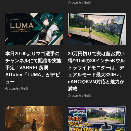
2026年8月6日
本日20:00よりマゴ選手の
20万円切りで実は超お買い
チャンネルにて配信を実施
得!?Dellの39インチ5Kウル
予定！VARREL所属
トラワイドモニターは、デ
AITuber「LUMA」がデビ
ュアルモード最大330Hz、
ュー
eARCやKVM対応と魅力が
満載
2026年8月6日
2026年8月5日