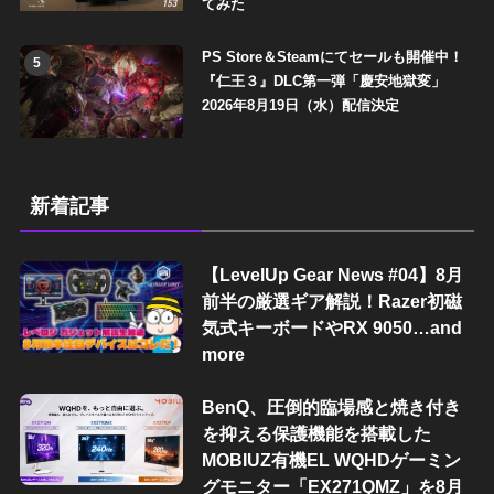
てみた
PS Store＆Steamにてセールも開催中！
5
『仁王３』DLC第一弾「慶安地獄変」
2026年8月19日（水）配信決定
新着記事
【LevelUp Gear News #04】8月
前半の厳選ギア解説！Razer初磁
気式キーボードやRX 9050…and
more
BenQ、圧倒的臨場感と焼き付き
を抑える保護機能を搭載した
MOBIUZ有機EL WQHDゲーミン
グモニター「EX271QMZ」を8月