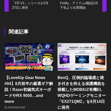
「FD V2」シリーズが2月
Firefly」アイテム4製品2月
27日に発売
下旬より出荷開始
関連記事
【LevelUp Gear News
BenQ、圧倒的臨場感と焼
#04】8月前半の厳選ギア解
き付きを抑える保護機能を
説！Razer初磁気式キーボ
搭載したMOBIUZ有機EL
ードやRX 9050…and
WQHDゲーミングモニター
more
「EX271QMZ」を8月14日
に発売
2026年8月10日