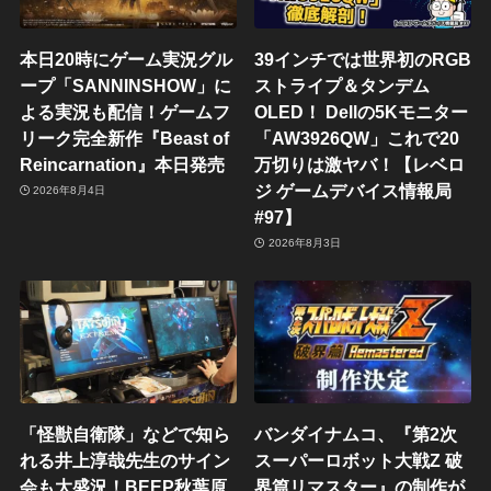
本日20時にゲーム実況グル
39インチでは世界初のRGB
ープ「SANNINSHOW」に
ストライプ＆タンデム
よる実況も配信！ゲームフ
OLED！ Dellの5Kモニター
リーク完全新作『Beast of
「AW3926QW」これで20
Reincarnation』本日発売
万切りは激ヤバ！【レベロ
ジ ゲームデバイス情報局
2026年8月4日
#97】
2026年8月3日
「怪獣自衛隊」などで知ら
バンダイナムコ、『第2次
れる井上淳哉先生のサイン
スーパーロボット大戦Z 破
会も大盛況！BEEP秋葉原
界篇リマスター』の制作が