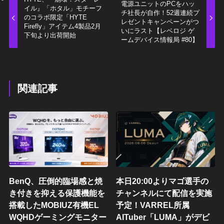
電源ユニットのPCをハッ
イル』「ホタル」モチーフ
チ社長が自作！52週連続プ
のコラボ限定「HYTE
レゼントキャンペーンがつ
Firefly」アイテム4製品2月
いにラスト【レベロジ ゲ
下旬より出荷開始
ームデバイス情報局 #80】
関連記事
BenQ、圧倒的臨場感と焼
本日20:00よりマゴ選手の
き付きを抑える保護機能を
チャンネルにて配信を実施
搭載したMOBIUZ有機EL
予定！VARREL所属
WQHDゲーミングモニター
AITuber「LUMA」がデビ