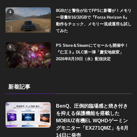
8GBだと警告が出てFPSに影響が！メモリ
4
ー容量8/16/32GBで『Forza Horizon 6』
動作をチェック、メモリー混成運用も試し
てみた
PS Store＆Steamにてセールも開催中！
5
『仁王３』DLC第一弾「慶安地獄変」
2026年8月19日（水）配信決定
新着記事
BenQ、圧倒的臨場感と焼き付き
を抑える保護機能を搭載した
MOBIUZ有機EL WQHDゲーミン
グモニター「EX271QMZ」を8月
14日に発売