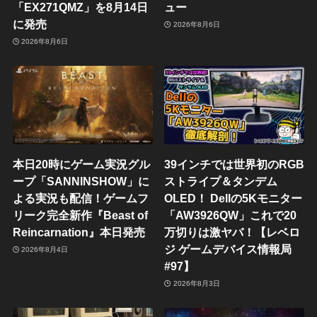
「EX271QMZ」を8月14日
ュー
に発売
2026年8月6日
2026年8月6日
本日20時にゲーム実況グル
39インチでは世界初のRGB
ープ「SANNINSHOW」に
ストライプ＆タンデム
よる実況も配信！ゲームフ
OLED！ Dellの5Kモニター
リーク完全新作『Beast of
「AW3926QW」これで20
Reincarnation』本日発売
万切りは激ヤバ！【レベロ
ジ ゲームデバイス情報局
2026年8月4日
#97】
2026年8月3日