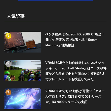
人気記事
ベンチ結果はRadeon RX 7600 XT相当！
1
4Kでも設定次第では遊べる「Steam
Machine」性能検証
VRAM 8GBだと動作は厳しい、本格ジョ
2
ッキーゲーム『Full Stride』はコースや枠
順なども考えて走ると面白い！複数GPU
でフレームレートも検証してみた
VRAM 8GBでも4K動作が可能!?『アズー
3
ルプロミリア』CBTをRTX 50シリーズ
や、RX 9000シリーズで検証