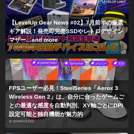
【LevelUp Gear News #02】7月前半の厳選
ギア解説！発売即完売SSDやレトロデザイン
マザー…and more
2026年7月13日
sensitivity finder
Sponsored
レビュー
広告
FPSユーザー必見！SteelSeries「Aerox 3
Wireless Gen 2」は、自分に合ったゲームご
との最適な感度を自動判別、XY軸ごとにDPI
設定可能と独自機能が魅力的
2026年4月16日