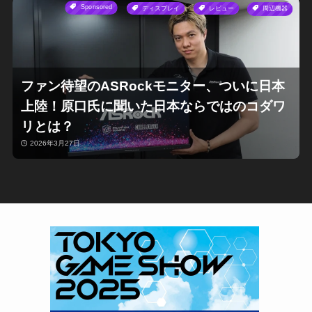
Sponsored
ディスプレイ
レビュー
周辺機器
ファン待望のASRockモニター、ついに日本
上陸！原口氏に聞いた日本ならではのコダワ
リとは？
2026年3月27日