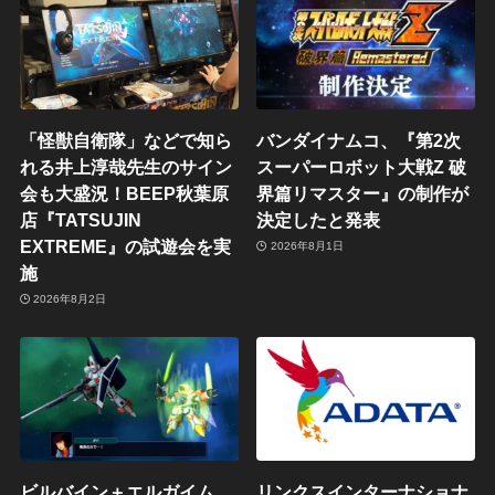
「怪獣自衛隊」などで知ら
バンダイナムコ、『第2次
れる井上淳哉先生のサイン
スーパーロボット大戦Z 破
会も大盛況！BEEP秋葉原
界篇リマスター』の制作が
店『TATSUJIN
決定したと発表
EXTREME』の試遊会を実
2026年8月1日
施
2026年8月2日
ビルバイン＋エルガイム
リンクスインターナショナ