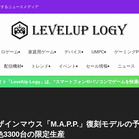
けするニュースメディア
トロゲーム
家庭用ゲーム
デバイス
UMPC
ゲーミングP
配信機材
トレンド
イベント
セール情報
ニュース
p Logy」は、“スマートフォンやパソコンでゲームを快適にプレイする
ンマウス「M.A.P.P.」復刻モデルの
3300台の限定生産