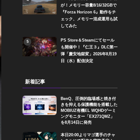
が！メモリー容量8/16/32GBで
『Forza Horizon 6』動作をチ
ェック、メモリー混成運用も試
してみた
PS Store＆Steamにてセール
5
も開催中！『仁王３』DLC第一
弾「慶安地獄変」2026年8月19
日（水）配信決定
新着記事
BenQ、圧倒的臨場感と焼き付
きを抑える保護機能を搭載した
MOBIUZ有機EL WQHDゲーミ
ングモニター「EX271QMZ」
を8月14日に発売
本日20:00よりマゴ選手のチャ