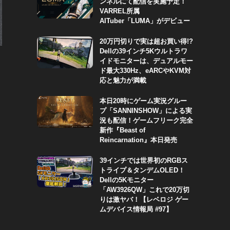
ンネルにて配信を実施予定！
VARREL所属
AITuber「LUMA」がデビュー
20万円切りで実は超お買い得!?
Dellの39インチ5Kウルトラワ
イドモニターは、デュアルモー
ド最大330Hz、eARCやKVM対
応と魅力が満載
本日20時にゲーム実況グルー
プ「SANNINSHOW」による実
況も配信！ゲームフリーク完全
新作『Beast of
Reincarnation』本日発売
39インチでは世界初のRGBス
トライプ＆タンデムOLED！
Dellの5Kモニター
「AW3926QW」これで20万切
りは激ヤバ！【レベロジ ゲー
ムデバイス情報局 #97】