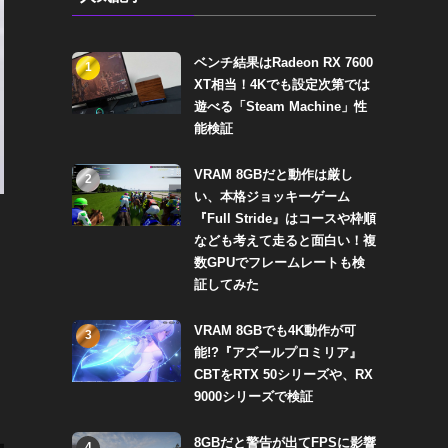
ベンチ結果はRadeon RX 7600
1
XT相当！4Kでも設定次第では
遊べる「Steam Machine」性
能検証
VRAM 8GBだと動作は厳し
2
い、本格ジョッキーゲーム
『Full Stride』はコースや枠順
なども考えて走ると面白い！複
数GPUでフレームレートも検
証してみた
VRAM 8GBでも4K動作が可
3
ド
能!?『アズールプロミリア』
CBTをRTX 50シリーズや、RX
9000シリーズで検証
8GBだと警告が出てFPSに影響
4