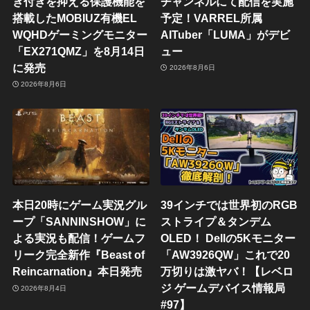
き付きを抑える保護機能を
チャンネルにて配信を実施
搭載したMOBIUZ有機EL
予定！VARREL所属
WQHDゲーミングモニター
AITuber「LUMA」がデビ
「EX271QMZ」を8月14日
ュー
に発売
2026年8月6日
2026年8月6日
本日20時にゲーム実況グル
39インチでは世界初のRGB
ープ「SANNINSHOW」に
ストライプ＆タンデム
よる実況も配信！ゲームフ
OLED！ Dellの5Kモニター
リーク完全新作『Beast of
「AW3926QW」これで20
Reincarnation』本日発売
万切りは激ヤバ！【レベロ
ジ ゲームデバイス情報局
2026年8月4日
#97】