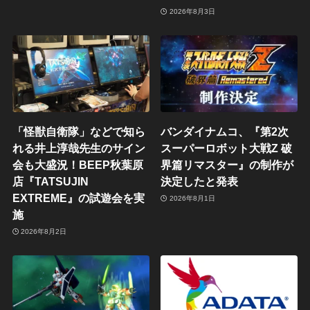
2026年8月3日
「怪獣自衛隊」などで知ら
バンダイナムコ、『第2次
れる井上淳哉先生のサイン
スーパーロボット大戦Z 破
会も大盛況！BEEP秋葉原
界篇リマスター』の制作が
店『TATSUJIN
決定したと発表
EXTREME』の試遊会を実
2026年8月1日
施
2026年8月2日