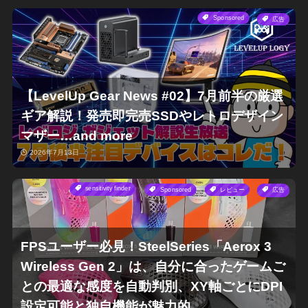
Sponsored
広告
【LevelUp Gear News #02】7月前半の厳選
ギア解説！発売即完売SSDやレトロデザイン
マザー…and more
2026年7月13日
sensitivity finder
Sponsored
レビュー
広告
FPSユーザー必見！SteelSeries「Aerox 3
Wireless Gen 2」は、自分に合ったゲームご
との最適な感度を自動判別、XY軸ごとにDPI
設定可能と独自機能が魅力的