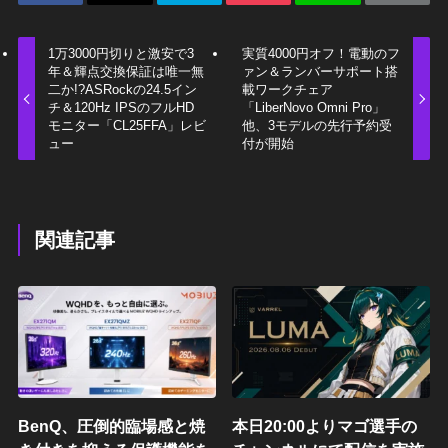
1万3000円切りと激安で3
実質4000円オフ！電動のフ
年＆輝点交換保証は唯一無
ァン＆ランバーサポート搭
二か!?ASRockの24.5イン
載ワークチェア
チ＆120Hz IPSのフルHD
「LiberNovo Omni Pro」
モニター「CL25FFA」レビ
他、3モデルの先行予約受
ュー
付が開始
関連記事
BenQ、圧倒的臨場感と焼
本日20:00よりマゴ選手の