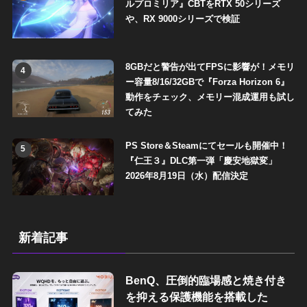
ルプロミリア』CBTをRTX 50シリーズ
や、RX 9000シリーズで検証
8GBだと警告が出てFPSに影響が！メモリ
4
ー容量8/16/32GBで『Forza Horizon 6』
動作をチェック、メモリー混成運用も試し
てみた
PS Store＆Steamにてセールも開催中！
5
『仁王３』DLC第一弾「慶安地獄変」
2026年8月19日（水）配信決定
新着記事
BenQ、圧倒的臨場感と焼き付き
を抑える保護機能を搭載した