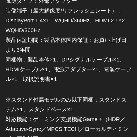
電源タイプ：外部アダプター
映像端子（最大解像度/リフレッシュレート）：
DisplayPort 1.4×1 WQHD/360Hz、HDMI 2.1×2
WQHD/360Hz
製品保証期間：製品本体国内保証：お買い上げ日
より3年間
同梱物：製品本体×1、DPシグナルケーブル×1、
HDMIケーブル×1、電源アダプター×1、電源ケーブ
ル×1、取扱説明書×1
※スタンド付属モデルのみ以下同梱：スタンドス
テム×1、スタンドベース×1
対応機能：ゲーミング支援機能Game +（HDR／
Adaptive-Sync／MPCS TECH／ローカルディミン