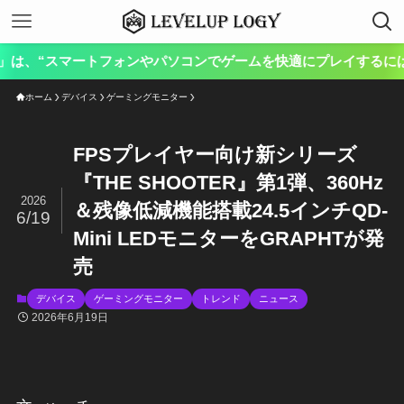
、“スマートフォンやパソコンでゲームを快適にプレイするには？”を
ホーム
デバイス
ゲーミングモニター
FPSプレイヤー向け新シリーズ
『THE SHOOTER』第1弾、360Hz
2026
＆残像低減機能搭載24.5インチQD-
6/19
Mini LEDモニターをGRAPHTが発
売
デバイス
ゲーミングモニター
トレンド
ニュース
2026年6月19日