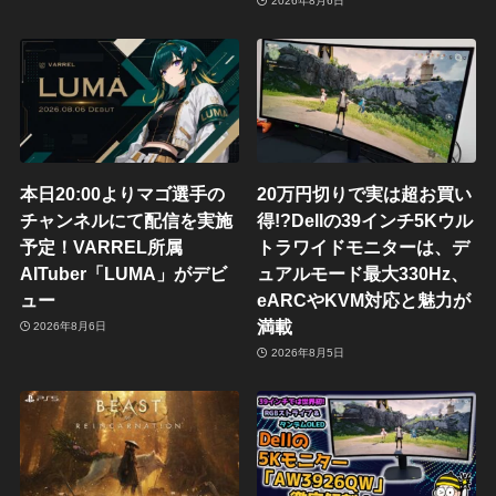
2026年8月6日
本日20:00よりマゴ選手の
20万円切りで実は超お買い
チャンネルにて配信を実施
得!?Dellの39インチ5Kウル
予定！VARREL所属
トラワイドモニターは、デ
AITuber「LUMA」がデビ
ュアルモード最大330Hz、
ュー
eARCやKVM対応と魅力が
満載
2026年8月6日
2026年8月5日