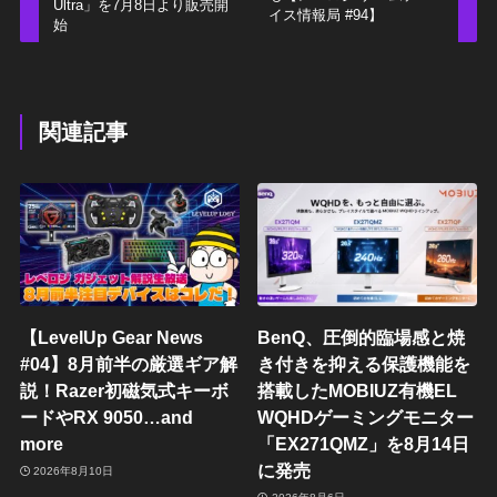
Ultra」を7月8日より販売開
イス情報局 #94】
始
関連記事
【LevelUp Gear News
BenQ、圧倒的臨場感と焼
#04】8月前半の厳選ギア解
き付きを抑える保護機能を
説！Razer初磁気式キーボ
搭載したMOBIUZ有機EL
ードやRX 9050…and
WQHDゲーミングモニター
more
「EX271QMZ」を8月14日
に発売
2026年8月10日