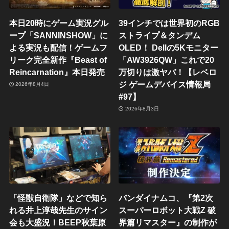
本日20時にゲーム実況グル
39インチでは世界初のRGB
ープ「SANNINSHOW」に
ストライプ＆タンデム
よる実況も配信！ゲームフ
OLED！ Dellの5Kモニター
リーク完全新作『Beast of
「AW3926QW」これで20
Reincarnation』本日発売
万切りは激ヤバ！【レベロ
ジ ゲームデバイス情報局
2026年8月4日
#97】
2026年8月3日
「怪獣自衛隊」などで知ら
バンダイナムコ、『第2次
れる井上淳哉先生のサイン
スーパーロボット大戦Z 破
会も大盛況！BEEP秋葉原
界篇リマスター』の制作が