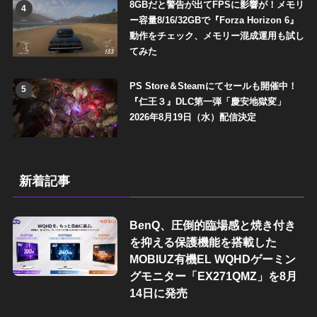
8GBだと警告が出てFPSに影響が！メモリ
4
ー容量8/16/32GBで『Forza Horizon 6』
動作をチェック、メモリー混成運用も試し
てみた
PS Store＆Steamにてセールも開催中！
5
『仁王３』DLC第一弾「慶安地獄変」
2026年8月19日（水）配信決定
新着記事
BenQ、圧倒的臨場感と焼き付き
を抑える保護機能を搭載した
MOBIUZ有機EL WQHDゲーミン
グモニター「EX271QMZ」を8月
14日に発売