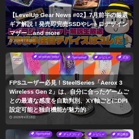
【LevelUp Gear News #02】7月前半の厳選
ギア解説！発売即完売SSDやレトロデザイン
マザー…and more
2026年7月13日
sensitivity finder
Sponsored
レビュー
広告
FPSユーザー必見！SteelSeries「Aerox 3
Wireless Gen 2」は、自分に合ったゲームご
との最適な感度を自動判別、XY軸ごとにDPI
設定可能と独自機能が魅力的
2026年4月16日
Sponsored
ディスプレイ
レビュー
周辺機器