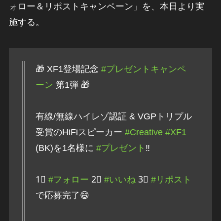
ォロー＆リポストキャンペーン」を、本日より実
施する。
🎁 XF1登場記念
#プレゼントキャンペ
ーン
第1弾 🎁
有線/無線ハイレゾ認証 & VGPトリプル
受賞のHiFiスピーカー
#Creative
#XF1
(BK)を1名様に
#プレゼント
‼️
1⃣
#フォロー
2⃣
#いいね
3⃣
#リポスト
で応募完了😄