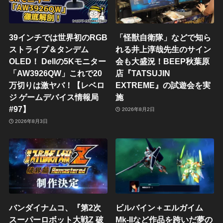
39インチでは世界初のRGB
「怪獣自衛隊」などで知ら
ストライプ＆タンデム
れる井上淳哉先生のサイン
OLED！ Dellの5Kモニター
会も大盛況！BEEP秋葉原
「AW3926QW」これで20
店『TATSUJIN
万切りは激ヤバ！【レベロ
EXTREME』の試遊会を実
ジ ゲームデバイス情報局
施
#97】
2026年8月2日
2026年8月3日
バンダイナムコ、『第2次
ビルバイン＋エルガイム
スーパーロボット大戦Z 破
Mk-IIなど作品を跨いだ夢の