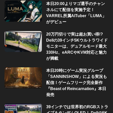
本日20:00よりマゴ選手のチャン
ネルにて配信を実施予定！
VARREL所属AITuber「LUMA」
がデビュー
20万円切りで実は超お買い得!?
Dellの39インチ5Kウルトラワイド
モニターは、デュアルモード最大
330Hz、eARCやKVM対応と魅力
が満載
本日20時にゲーム実況グループ
「SANNINSHOW」による実況も
配信！ゲームフリーク完全新作
『Beast of Reincarnation』本日
発売
39インチでは世界初のRGBストラ
イプ＆タンデムOLED！ Dellの5K