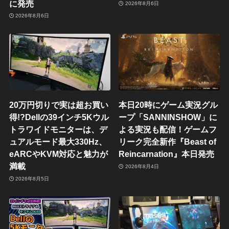
に発売
2026年8月6日
2026年8月6日
20万円切りで実は超お買い
本日20時にゲーム実況グル
得!?Dellの39インチ5Kウル
ープ「SANNINSHOW」に
トラワイドモニターは、デ
よる実況も配信！ゲームフ
ュアルモード最大330Hz、
リーク完全新作『Beast of
eARCやKVM対応と魅力が
Reincarnation』本日発売
満載
2026年8月4日
2026年8月5日