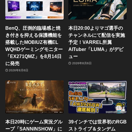
BenQ、圧倒的臨場感と焼
本日20:00よりマゴ選手の
き付きを抑える保護機能を
チャンネルにて配信を実施
搭載したMOBIUZ有機EL
予定！VARREL所属
WQHDゲーミングモニター
AITuber「LUMA」がデビ
「EX271QMZ」を8月14日
ュー
に発売
2026年8月6日
2026年8月6日
本日20時にゲーム実況グル
39インチでは世界初のRGB
ープ「SANNINSHOW」に
ストライプ＆タンデム