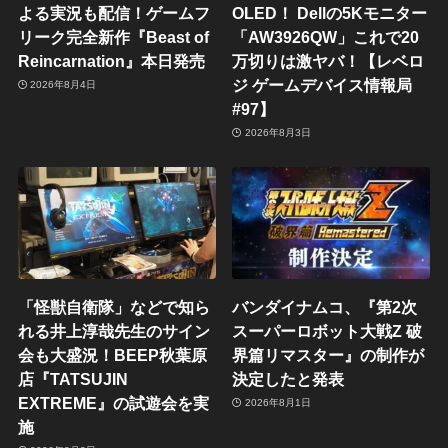
よる実況も配信！ゲームフ
OLED！ Dellの5Kモニター
リーク完全新作『Beast of
「AW3926QW」これで20
Reincarnation』本日発売
万切りは激ヤバ！【レベロ
ジ ゲームデバイス情報局
2026年8月4日
#97】
2026年8月3日
「怪獣自衛隊」などで知ら
バンダイナムコ、『第2次
れる井上淳哉先生のサイン
スーパーロボット大戦Z 破
会も大盛況！BEEP秋葉原
界篇リマスター』の制作が
店『TATSUJIN
決定したと発表
EXTREME』の試遊会を実
2026年8月1日
施