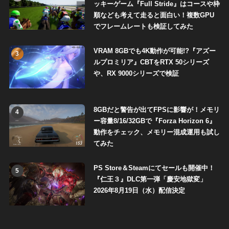
ッキーゲーム『Full Stride』はコースや枠
順なども考えて走ると面白い！複数GPU
でフレームレートも検証してみた
VRAM 8GBでも4K動作が可能!?『アズー
3
ルプロミリア』CBTをRTX 50シリーズ
や、RX 9000シリーズで検証
8GBだと警告が出てFPSに影響が！メモリ
4
ー容量8/16/32GBで『Forza Horizon 6』
動作をチェック、メモリー混成運用も試し
てみた
PS Store＆Steamにてセールも開催中！
5
『仁王３』DLC第一弾「慶安地獄変」
2026年8月19日（水）配信決定