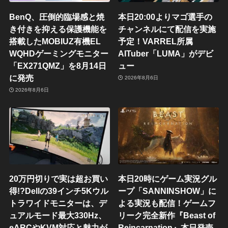
BenQ、圧倒的臨場感と焼
本日20:00よりマゴ選手の
き付きを抑える保護機能を
チャンネルにて配信を実施
搭載したMOBIUZ有機EL
予定！VARREL所属
WQHDゲーミングモニター
AITuber「LUMA」がデビ
「EX271QMZ」を8月14日
ュー
に発売
2026年8月6日
2026年8月6日
20万円切りで実は超お買い
本日20時にゲーム実況グル
得!?Dellの39インチ5Kウル
ープ「SANNINSHOW」に
トラワイドモニターは、デ
よる実況も配信！ゲームフ
ュアルモード最大330Hz、
リーク完全新作『Beast of
eARCやKVM対応と魅力が
Reincarnation』本日発売