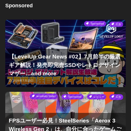
Sponsored
Sponsored
広告
【LevelUp Gear News #02】7月前半の厳選
ギア解説！発売即完売SSDやレトロデザイン
マザー…and more
2026年7月13日
sensitivity finder
Sponsored
レビュー
広告
FPSユーザー必見！SteelSeries「Aerox 3
Wireless Gen 2」は、自分に合ったゲームご