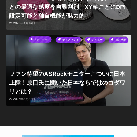
との最適な感度を自動判別、XY軸ごとにDPI
設定可能と独自機能が魅力的
2026年4月16日
Sponsored
ディスプレイ
レビュー
周辺機器
ファン待望のASRockモニター、ついに日本
上陸！原口氏に聞いた日本ならではのコダワ
リとは？
2026年3月27日