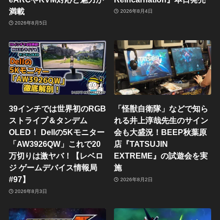
満載
2026年8月4日
2026年8月5日
39インチでは世界初のRGB
「怪獣自衛隊」などで知ら
ストライプ＆タンデム
れる井上淳哉先生のサイン
OLED！ Dellの5Kモニター
会も大盛況！BEEP秋葉原
「AW3926QW」これで20
店『TATSUJIN
万切りは激ヤバ！【レベロ
EXTREME』の試遊会を実
ジ ゲームデバイス情報局
施
#97】
2026年8月2日
2026年8月3日