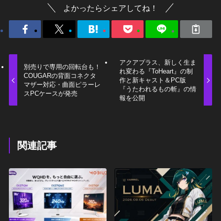
よかったらシェアしてね！
アクアプラス、新しく生ま
別売りで専用の回転台も！
れ変わる『ToHeart』の制
COUGARの背面コネクタ
作と新キャスト＆PC版
マザー対応・曲面ピラーレ
『うたわれるもの斬』の情
スPCケースが発売
報を公開
関連記事