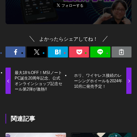
よかったらシェアしてね！
最大18％OFF！MSIノート
ホリ、ワイヤレス接続のレ
PC誕生20周年記念、公式
ーシングホイールを2024年
オンラインショップ記念セ
10月に発売予定！
ール第2弾が激熱!!
関連記事