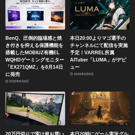
BenQ、圧倒的臨場感と焼
本日20:00よりマゴ選手の
き付きを抑える保護機能を
チャンネルにて配信を実施
搭載したMOBIUZ有機EL
予定！VARREL所属
WQHDゲーミングモニター
AITuber「LUMA」がデビ
「EX271QMZ」を8月14日
ュー
に発売
2026年8月6日
2026年8月6日
20万円切りで実は超お買い
本日20時にゲーム実況グル