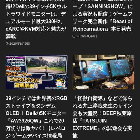
得!?Dellの39インチ5Kウル
ープ「SANNINSHOW」に
トラワイドモニターは、デ
よる実況も配信！ゲームフ
ュアルモード最大330Hz、
リーク完全新作『Beast of
eARCやKVM対応と魅力が
Reincarnation』本日発売
満載
2026年8月4日
2026年8月5日
39インチでは世界初のRGB
「怪獣自衛隊」などで知ら
ストライプ＆タンデム
れる井上淳哉先生のサイン
OLED！ Dellの5Kモニター
会も大盛況！BEEP秋葉原
「AW3926QW」これで20
店『TATSUJIN
万切りは激ヤバ！【レベロ
EXTREME』の試遊会を実
ジ ゲームデバイス情報局
施