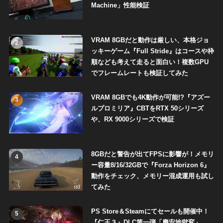
Machine」性能検証
VRAM 8GBだと動作は厳しい、本格ジョ
2
ッキーゲーム『Full Stride』はコースや枠
順なども考えて走ると面白い！複数GPU
でフレームレートも検証してみた
VRAM 8GBでも4K動作が可能!?『アズー
3
ルプロミリア』CBTをRTX 50シリーズ
や、RX 9000シリーズで検証
8GBだと警告が出てFPSに影響が！メモリ
4
ー容量8/16/32GBで『Forza Horizon 6』
動作をチェック、メモリー混成運用も試し
てみた
PS Store＆Steamにてセールも開催中！
5
『仁王３』DLC第一弾「慶安地獄変」