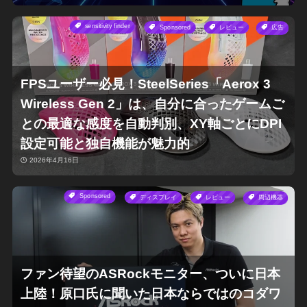
sensitivity finder
Sponsored
レビュー
広告
FPSユーザー必見！SteelSeries「Aerox 3
Wireless Gen 2」は、自分に合ったゲームご
との最適な感度を自動判別、XY軸ごとにDPI
設定可能と独自機能が魅力的
2026年4月16日
Sponsored
ディスプレイ
レビュー
周辺機器
ファン待望のASRockモニター、ついに日本
上陸！原口氏に聞いた日本ならではのコダワ