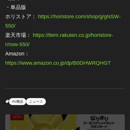
・単品版
ホリストア：
https://horistore.com/shop/g/gNSW-
550/
楽天市場：
https://item.rakuten.co.jp/horistore-
r/nsw-550/
Amazon：
https://www.amazon.co.jp/dp/B0DHWRQHGT
AV機器
ニュース