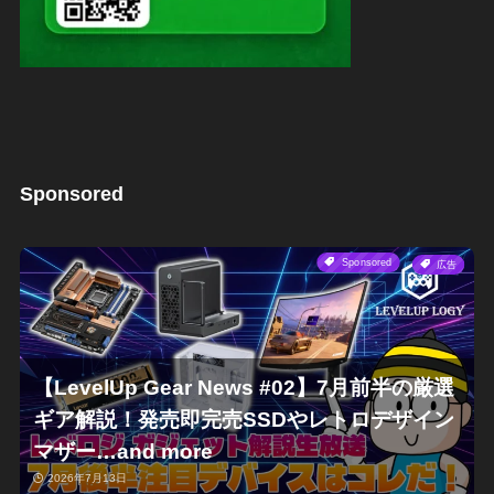
Sponsored
Sponsored
広告
【LevelUp Gear News #02】7月前半の厳選
ギア解説！発売即完売SSDやレトロデザイン
マザー…and more
2026年7月13日