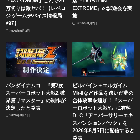
「AW3926QW」これで20
店『TATSUJIN
万切りは激ヤバ！【レベロ
EXTREME』の試遊会を実
ジ ゲームデバイス情報局
施
#97】
2026年8月2日
2026年8月3日
バンダイナムコ、『第2次
ビルバイン＋エルガイム
スーパーロボット大戦Z 破
Mk-IIなど作品を跨いだ夢の
界篇リマスター』の制作が
合体攻撃を追加！『スーパ
決定したと発表
ーロボット大戦Y』に有料
DLC「アニバーサリーエキ
2026年8月1日
スパンションパック」を
2026年8月5日に配信すると
発表