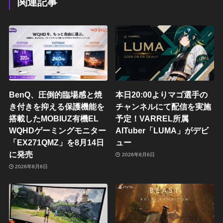
関連記事
BenQ、圧倒的臨場感と焼
本日20:00よりマゴ選手の
き付きを抑える保護機能を
チャンネルにて配信を実施
搭載したMOBIUZ有機EL
予定！VARREL所属
WQHDゲーミングモニター
AITuber「LUMA」がデビ
「EX271QMZ」を8月14日
ュー
に発売
2026年8月6日
2026年8月6日