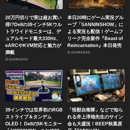
20万円切りで実は超お買い
本日20時にゲーム実況グル
得!?Dellの39インチ5Kウル
ープ「SANNINSHOW」に
トラワイドモニターは、デ
よる実況も配信！ゲームフ
ュアルモード最大330Hz、
リーク完全新作『Beast of
eARCやKVM対応と魅力が
Reincarnation』本日発売
満載
2026年8月4日
2026年8月5日
39インチでは世界初のRGB
「怪獣自衛隊」などで知ら
ストライプ＆タンデム
れる井上淳哉先生のサイン
OLED！ Dellの5Kモニター
会も大盛況！BEEP秋葉原