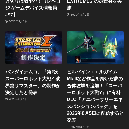
万切りは激ヤバ！【レベロ
EXTREME』の試遊会を実
ジ ゲームデバイス情報局
施
#97】
2026年8月2日
2026年8月3日
バンダイナムコ、『第2次
ビルバイン＋エルガイム
スーパーロボット大戦Z 破
Mk-IIなど作品を跨いだ夢の
界篇リマスター』の制作が
合体攻撃を追加！『スーパ
決定したと発表
ーロボット大戦Y』に有料
DLC「アニバーサリーエキ
2026年8月1日
スパンションパック」を
2026年8月5日に配信すると
発表
2026年8月1日