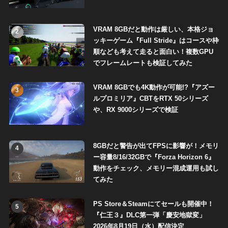
VRAM 8GBだと動作は厳しい、本格ジョ
2
ッキーゲーム『Full Stride』はコースや枠
順なども考えて走ると面白い！複数GPU
でフレームレートも検証してみた
VRAM 8GBでも4K動作が可能!?『アズー
3
ルプロミリア』CBTをRTX 50シリーズ
や、RX 9000シリーズで検証
8GBだと警告が出てFPSに影響が！メモリ
4
ー容量8/16/32GBで『Forza Horizon 6』
動作をチェック、メモリー混成運用も試し
てみた
PS Store＆Steamにてセールも開催中！
5
『仁王３』DLC第一弾「慶安地獄変」
2026年8月19日（水）配信決定