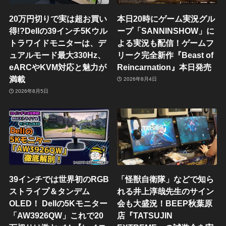
20万円切りで実は超お買い
本日20時にゲーム実況グル
得!?Dellの39インチ5Kウル
ープ「SANNINSHOW」に
トラワイドモニターは、デ
よる実況も配信！ゲームフ
ュアルモード最大330Hz、
リーク完全新作『Beast of
eARCやKVM対応と魅力が
Reincarnation』本日発売
満載
2026年8月4日
2026年8月5日
39インチでは世界初のRGB
「怪獣自衛隊」などで知ら
ストライプ＆タンデム
れる井上淳哉先生のサイン
OLED！ Dellの5Kモニター
会も大盛況！BEEP秋葉原
「AW3926QW」これで20
店『TATSUJIN