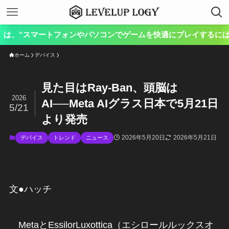
マートフォンやパソコンでゲームを快適にプレイするには？”をテーマ
ホーム
デバイス
見た目はRay-Ban、頭脳は
2026
AI──Meta AIグラス日本で5月21日
5/21
より発売
2026年5月20日
2026年5月21日
デバイス
トレンド
ニュース
文●ハッチ
MetaとEssilorLuxottica（エシロールルックスオ