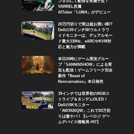
ンネルにて配信を実施予定！
VARREL所属
AITuber「LUMA」がデビュー
20万円切りで実は超お買い得!?
Dellの39インチ5Kウルトラワ
イドモニターは、デュアルモー
ド最大330Hz、eARCやKVM対
応と魅力が満載
本日20時にゲーム実況グルー
プ「SANNINSHOW」による実
況も配信！ゲームフリーク完全
新作『Beast of
Reincarnation』本日発売
39インチでは世界初のRGBス
トライプ＆タンデムOLED！
Dellの5Kモニター
「AW3926QW」これで20万切
りは激ヤバ！【レベロジ ゲー
ムデバイス情報局 #97】