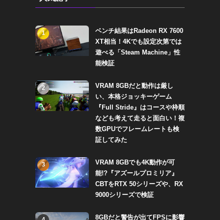
ベンチ結果はRadeon RX 7600
1
XT相当！4Kでも設定次第では
遊べる「Steam Machine」性
能検証
VRAM 8GBだと動作は厳し
2
い、本格ジョッキーゲーム
『Full Stride』はコースや枠順
なども考えて走ると面白い！複
数GPUでフレームレートも検
証してみた
VRAM 8GBでも4K動作が可
3
能!?『アズールプロミリア』
CBTをRTX 50シリーズや、RX
9000シリーズで検証
8GBだと警告が出てFPSに影響
4