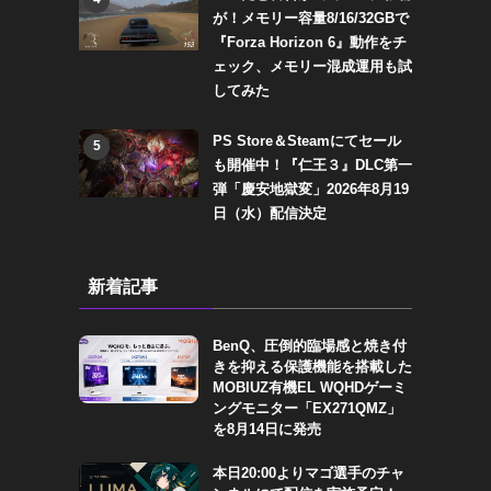
が！メモリー容量8/16/32GBで
『Forza Horizon 6』動作をチ
ェック、メモリー混成運用も試
してみた
PS Store＆Steamにてセール
5
も開催中！『仁王３』DLC第一
弾「慶安地獄変」2026年8月19
日（水）配信決定
新着記事
BenQ、圧倒的臨場感と焼き付
きを抑える保護機能を搭載した
MOBIUZ有機EL WQHDゲーミ
ングモニター「EX271QMZ」
を8月14日に発売
本日20:00よりマゴ選手のチャ