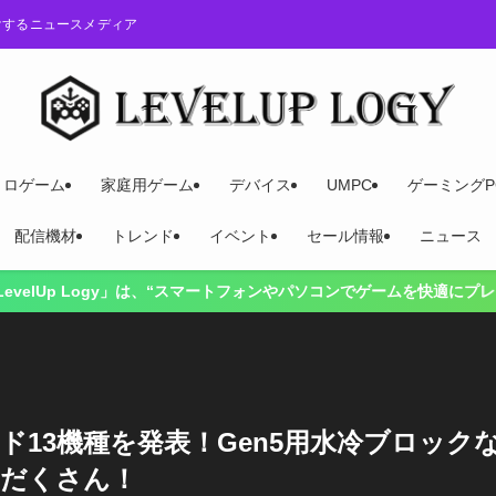
けするニュースメディア
トロゲーム
家庭用ゲーム
デバイス
UMPC
ゲーミングP
配信機材
トレンド
イベント
セール情報
ニュース
トフォンやパソコンでゲームを快適にプレイするには？”をテーマに、ゲー
ボード13機種を発表！Gen5用水冷ブロック
りだくさん！