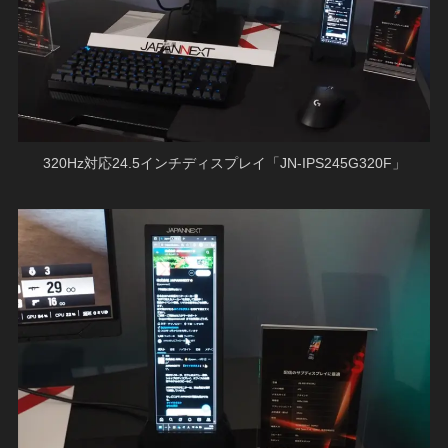
320Hz対応24.5インチディスプレイ「JN-IPS245G320F」