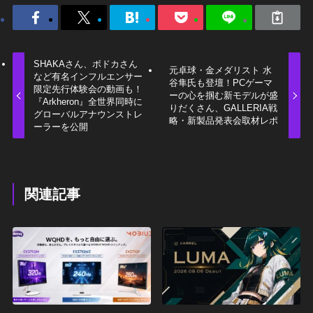
SHAKAさん、ボドカさん
元卓球・金メダリスト 水
など有名インフルエンサー
谷隼氏も登壇！PCゲーマ
限定先行体験会の動画も！
ーの心を掴む新モデルが盛
『Arkheron』全世界同時に
りだくさん、GALLERIA戦
グローバルアナウンストレ
略・新製品発表会取材レポ
ーラーを公開
関連記事