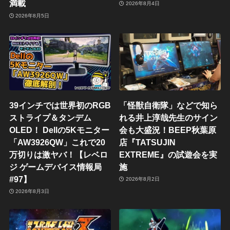
満載
2026年8月4日
2026年8月5日
39インチでは世界初のRGB
「怪獣自衛隊」などで知ら
ストライプ＆タンデム
れる井上淳哉先生のサイン
OLED！ Dellの5Kモニター
会も大盛況！BEEP秋葉原
「AW3926QW」これで20
店『TATSUJIN
万切りは激ヤバ！【レベロ
EXTREME』の試遊会を実
ジ ゲームデバイス情報局
施
#97】
2026年8月2日
2026年8月3日