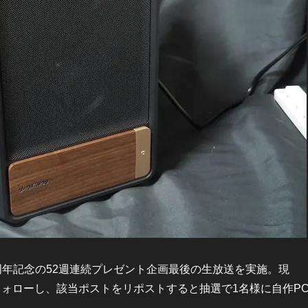
yでは1周年記念の52週連続プレゼント企画最後の生放送を実施。現
ogy）をフォローし、該当ポストをリポストすると抽選で1名様に自作P