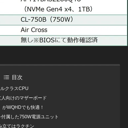
目次
ドルクラスCPU
玄人向けのマザーボード
』がWQHDでも快適！
を付属した750W電源ユニット
み立てはラクチン