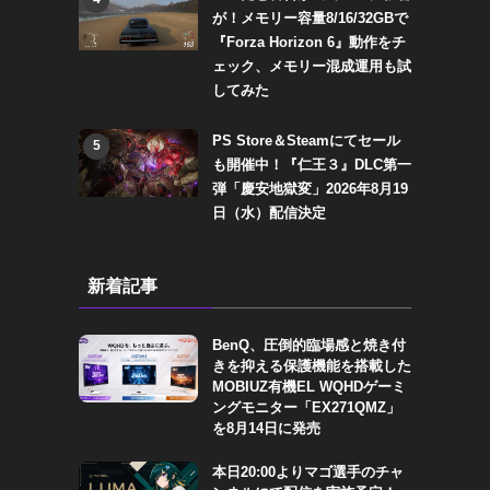
が！メモリー容量8/16/32GBで
『Forza Horizon 6』動作をチ
ェック、メモリー混成運用も試
してみた
PS Store＆Steamにてセール
5
も開催中！『仁王３』DLC第一
弾「慶安地獄変」2026年8月19
日（水）配信決定
新着記事
BenQ、圧倒的臨場感と焼き付
きを抑える保護機能を搭載した
MOBIUZ有機EL WQHDゲーミ
ングモニター「EX271QMZ」
を8月14日に発売
本日20:00よりマゴ選手のチャ