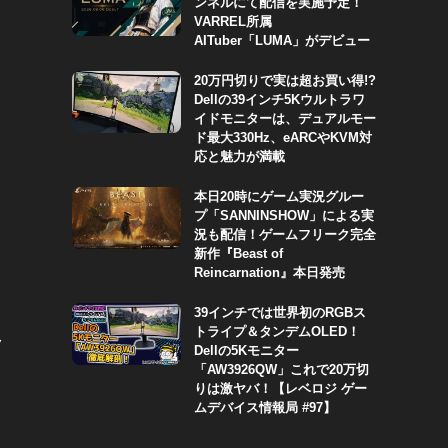
ンネルにて配信を実施予定！
VARREL所属
AITuber「LUMA」がデビュー
20万円切りで実は超お買い得!?
Dellの39インチ5Kウルトラワ
イドモニターは、デュアルモー
ド最大330Hz、eARCやKVM対
応と魅力が満載
本日20時にゲーム実況グルー
プ「SANNINSHOW」による実
況も配信！ゲームフリーク完全
新作『Beast of
Reincarnation』本日発売
39インチでは世界初のRGBス
トライプ＆タンデムOLED！
ク
Dellの5Kモニター
「AW3926QW」これで20万切
りは激ヤバ！【レベロジ ゲー
ムデバイス情報局 #97】