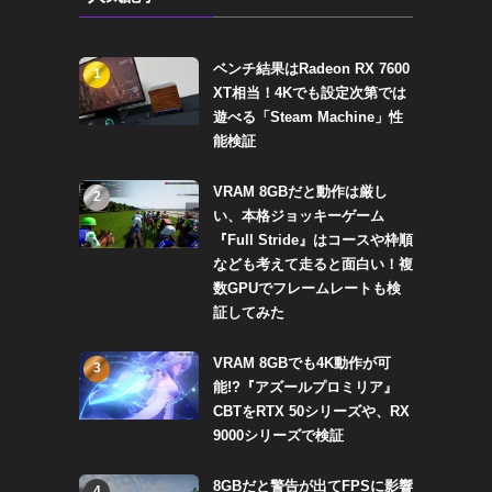
ベンチ結果はRadeon RX 7600
1
XT相当！4Kでも設定次第では
遊べる「Steam Machine」性
能検証
VRAM 8GBだと動作は厳し
2
い、本格ジョッキーゲーム
『Full Stride』はコースや枠順
なども考えて走ると面白い！複
数GPUでフレームレートも検
証してみた
VRAM 8GBでも4K動作が可
3
能!?『アズールプロミリア』
CBTをRTX 50シリーズや、RX
9000シリーズで検証
8GBだと警告が出てFPSに影響
4