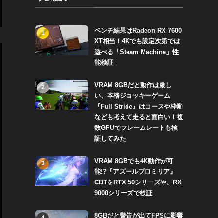
ベンチ結果はRadeon RX 7600
1
XT相当！4Kでも設定次第では
遊べる「Steam Machine」性
能検証
VRAM 8GBだと動作は厳し
2
い、本格ジョッキーゲーム
『Full Stride』はコースや枠順
なども考えて走ると面白い！複
数GPUでフレームレートも検
証してみた
VRAM 8GBでも4K動作が可
3
能!?『アズールプロミリア』
CBTをRTX 50シリーズや、RX
9000シリーズで検証
8GBだと警告が出てFPSに影響
4