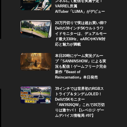
ンネルにて配信を実施予定！
VARREL所属
AITuber「LUMA」がデビュー
20万円切りで実は超お買い得!?
Dellの39インチ5Kウルトラワ
イドモニターは、デュアルモー
ド最大330Hz、eARCやKVM対
応と魅力が満載
本日20時にゲーム実況グルー
プ「SANNINSHOW」による実
況も配信！ゲームフリーク完全
新作『Beast of
Reincarnation』本日発売
39インチでは世界初のRGBス
トライプ＆タンデムOLED！
Dellの5Kモニター
「AW3926QW」これで20万切
りは激ヤバ！【レベロジ ゲー
ムデバイス情報局 #97】