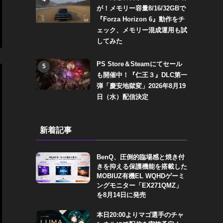
が！メモリー容量8/16/32GBで
『Forza Horizon 6』動作をチ
ェック、メモリー混成運用も試
してみた
PS Store＆Steamにてセール
5
も開催中！『仁王３』DLC第一
弾「慶安地獄変」2026年8月19
日（水）配信決定
新着記事
BenQ、圧倒的臨場感と焼き付
きを抑える保護機能を搭載した
MOBIUZ有機EL WQHDゲーミ
ングモニター「EX271QMZ」
を8月14日に発売
本日20:00よりマゴ選手のチャ