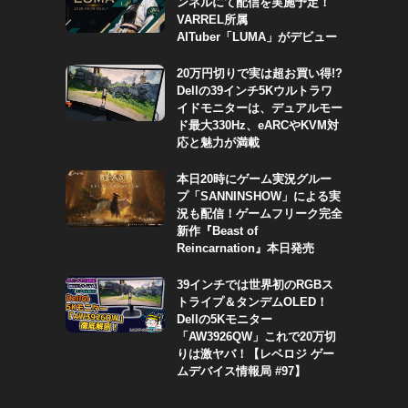
ンネルにて配信を実施予定！
VARREL所属
AITuber「LUMA」がデビュー
20万円切りで実は超お買い得!?
Dellの39インチ5Kウルトラワ
イドモニターは、デュアルモー
ド最大330Hz、eARCやKVM対
応と魅力が満載
本日20時にゲーム実況グルー
プ「SANNINSHOW」による実
況も配信！ゲームフリーク完全
新作『Beast of
Reincarnation』本日発売
39インチでは世界初のRGBス
トライプ＆タンデムOLED！
Dellの5Kモニター
「AW3926QW」これで20万切
りは激ヤバ！【レベロジ ゲー
ムデバイス情報局 #97】