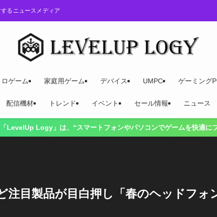
けするニュースメディア
トロゲーム
家庭用ゲーム
デバイス
UMPC
ゲーミングP
配信機材
トレンド
イベント
セール情報
ニュース
gy」は、“スマートフォンやパソコンでゲームを快適にプレイするには？
など注目製品が目白押し「春のヘッドフォ