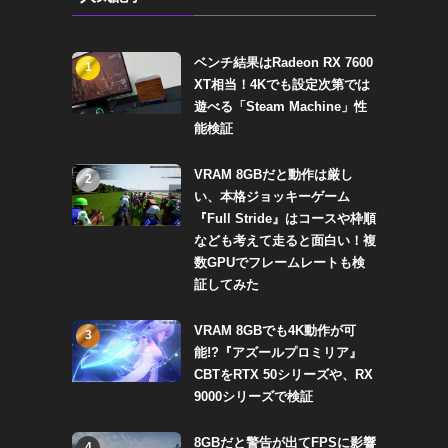
ベンチ結果はRadeon RX 7600
1
XT相当！4Kでも設定次第では
遊べる「Steam Machine」性
能検証
VRAM 8GBだと動作は厳し
2
い、本格ジョッキーゲーム
『Full Stride』はコースや枠順
なども考えて走ると面白い！複
数GPUでフレームレートも検
証してみた
VRAM 8GBでも4K動作が可
3
能!?『アズールプロミリア』
CBTをRTX 50シリーズや、RX
9000シリーズで検証
8GBだと警告が出てFPSに影響
4