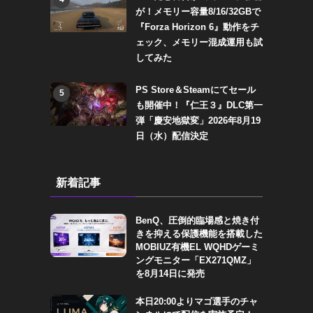
が！メモリー容量8/16/32GBで
『Forza Horizon 6』動作をチ
ェック、メモリー混成運用も試
してみた
PS Store＆Steamにてセール
5
も開催中！『仁王３』DLC第一
弾「慶安地獄変」2026年8月19
日（水）配信決定
新着記事
BenQ、圧倒的臨場感と焼き付
きを抑える保護機能を搭載した
MOBIUZ有機EL WQHDゲーミ
ングモニター「EX271QMZ」
を8月14日に発売
本日20:00よりマゴ選手のチャ