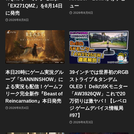
「EX271QMZ」を8月14日
ュー
に発売
2026年8月6日
2026年8月6日
本日20時にゲーム実況グル
39インチでは世界初のRGB
ープ「SANNINSHOW」に
ストライプ＆タンデム
よる実況も配信！ゲームフ
OLED！ Dellの5Kモニター
リーク完全新作『Beast of
「AW3926QW」これで20
Reincarnation』本日発売
万切りは激ヤバ！【レベロ
ジ ゲームデバイス情報局
2026年8月4日
#97】
2026年8月3日