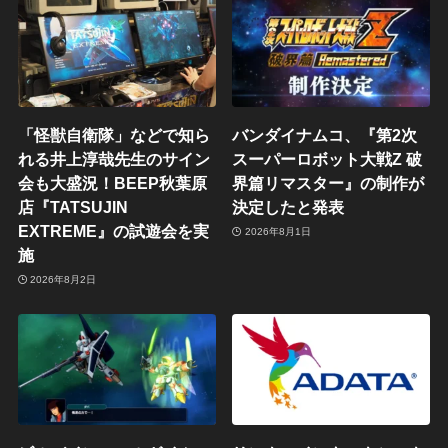
「怪獣自衛隊」などで知ら
バンダイナムコ、『第2次
れる井上淳哉先生のサイン
スーパーロボット大戦Z 破
会も大盛況！BEEP秋葉原
界篇リマスター』の制作が
店『TATSUJIN
決定したと発表
EXTREME』の試遊会を実
2026年8月1日
施
2026年8月2日