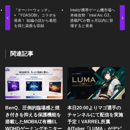
『オーバーウォッチ』
Intelが携帯ゲーム機市場へ
×『YOASOBI』コラボを
本格攻勢「Intel Arc G3」
発表！ 短編小説から着想
搭載PCが数ヵ月以内に登
を得た楽曲も収録
場すると発表
関連記事
BenQ、圧倒的臨場感と焼
本日20:00よりマゴ選手の
き付きを抑える保護機能を
チャンネルにて配信を実施
搭載したMOBIUZ有機EL
予定！VARREL所属
WQHDゲーミングモニター
AITuber「LUMA」がデビ