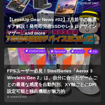
【LevelUp Gear News #02】7月前半の厳選
ギア解説！発売即完売SSDやレトロデザイン
マザー…and more
2026年7月13日
sensitivity finder
Sponsored
レビュー
広告
FPSユーザー必見！SteelSeries「Aerox 3
Wireless Gen 2」は、自分に合ったゲームご
との最適な感度を自動判別、XY軸ごとにDPI
設定可能と独自機能が魅力的
2026年4月16日