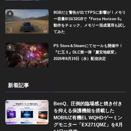
8GBだと警告が出てFPSに影響が！メモリ
4
ー容量8/16/32GBで『Forza Horizon 6』
動作をチェック、メモリー混成運用も試し
てみた
PS Store＆Steamにてセールも開催中！
5
『仁王３』DLC第一弾「慶安地獄変」
2026年8月19日（水）配信決定
新着記事
BenQ、圧倒的臨場感と焼き付き
を抑える保護機能を搭載した
MOBIUZ有機EL WQHDゲーミン
グモニター「EX271QMZ」を8月