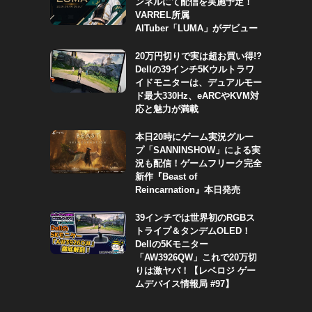
ンネルにて配信を実施予定！
VARREL所属
AITuber「LUMA」がデビュー
20万円切りで実は超お買い得!?
Dellの39インチ5Kウルトラワ
イドモニターは、デュアルモー
ド最大330Hz、eARCやKVM対
応と魅力が満載
本日20時にゲーム実況グルー
プ「SANNINSHOW」による実
況も配信！ゲームフリーク完全
新作『Beast of
Reincarnation』本日発売
39インチでは世界初のRGBス
トライプ＆タンデムOLED！
Dellの5Kモニター
「AW3926QW」これで20万切
りは激ヤバ！【レベロジ ゲー
ムデバイス情報局 #97】