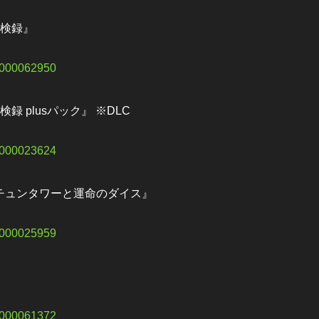
探検録』
10000062950
 plusパック』 ※DLC
70000023624
ーチュンタワーと運命のダイス』
10000025959
10000061372