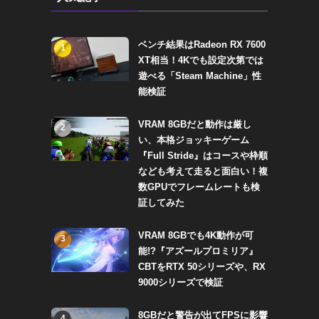
ベンチ結果はRadeon RX 7600
1
XT相当！4Kでも設定次第では
遊べる「Steam Machine」性
能検証
VRAM 8GBだと動作は厳し
2
い、本格ジョッキーゲーム
『Full Stride』はコースや枠順
なども考えて走ると面白い！複
数GPUでフレームレートも検
証してみた
VRAM 8GBでも4K動作が可
3
能!?『アズールプロミリア』
CBTをRTX 50シリーズや、RX
9000シリーズで検証
8GBだと警告が出てFPSに影響
4