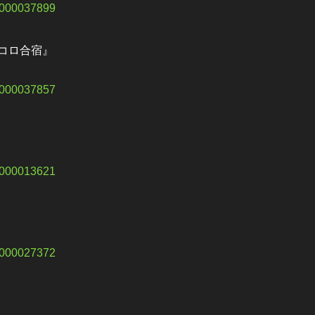
10000037899
コロ合宿』
10000037857
10000013621
10000027372