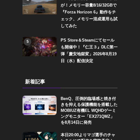
が！メモリー容量8/16/32GBで
『Forza Horizon 6』動作をチ
ェック、メモリー混成運用も試
してみた
PS Store＆Steamにてセール
5
も開催中！『仁王３』DLC第一
弾「慶安地獄変」2026年8月19
日（水）配信決定
新着記事
BenQ、圧倒的臨場感と焼き付
きを抑える保護機能を搭載した
MOBIUZ有機EL WQHDゲーミ
ングモニター「EX271QMZ」
を8月14日に発売
本日20:00よりマゴ選手のチャ