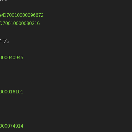
ware/D70010000096672
are/D70010000080216
チブ』
10000040945
10000016101
10000074914