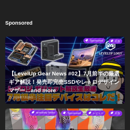
Sponsored
Sponsored
広告
【LevelUp Gear News #02】7月前半の厳選
ギア解説！発売即完売SSDやレトロデザイン
マザー…and more
2026年7月13日
sensitivity finder
Sponsored
レビュー
広告