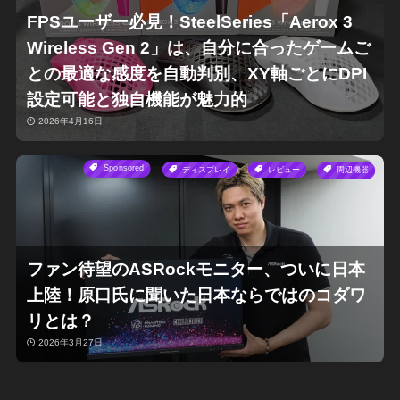
FPSユーザー必見！SteelSeries「Aerox 3
Wireless Gen 2」は、自分に合ったゲームご
との最適な感度を自動判別、XY軸ごとにDPI
設定可能と独自機能が魅力的
2026年4月16日
Sponsored
ディスプレイ
レビュー
周辺機器
ファン待望のASRockモニター、ついに日本
上陸！原口氏に聞いた日本ならではのコダワ
リとは？
2026年3月27日