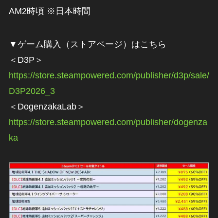
AM2時頃 ※日本時間
▼ゲーム購入（ストアページ）はこちら
＜D3P＞
https://store.steampowered.com/publisher/d3p/sale/
D3P2026_3
＜DogenzakaLab＞
https://store.steampowered.com/publisher/dogenza
ka