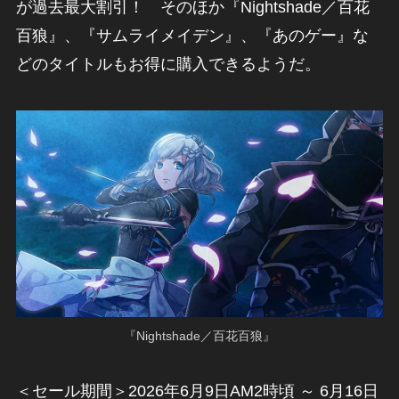
が過去最大割引！ そのほか『Nightshade／百花
百狼』、『サムライメイデン』、『あのゲー』な
どのタイトルもお得に購入できるようだ。
『Nightshade／百花百狼』
＜セール期間＞2026年6月9日AM2時頃 ～ 6月16日