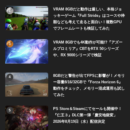
VRAM 8GBだと動作は厳しい、本格ジョ
2
ッキーゲーム『Full Stride』はコースや枠
順なども考えて走ると面白い！複数GPU
でフレームレートも検証してみた
VRAM 8GBでも4K動作が可能!?『アズー
3
ルプロミリア』CBTをRTX 50シリーズ
や、RX 9000シリーズで検証
8GBだと警告が出てFPSに影響が！メモリ
4
ー容量8/16/32GBで『Forza Horizon 6』
動作をチェック、メモリー混成運用も試し
てみた
PS Store＆Steamにてセールも開催中！
5
『仁王３』DLC第一弾「慶安地獄変」
2026年8月19日（水）配信決定