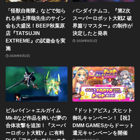
「怪獣自衛隊」などで知ら
バンダイナムコ、『第2次
れる井上淳哉先生のサイン
スーパーロボット大戦Z 破
会も大盛況！BEEP秋葉原
界篇リマスター』の制作が
店『TATSUJIN
決定したと発表
EXTREME』の試遊会を実
2026年8月1日
施
2026年8月2日
ビルバイン＋エルガイム
『ドットアビス』大ヒット
Mk-IIなど作品を跨いだ夢の
御礼キャンペーン！【祝】
合体攻撃を追加！『スーパ
DMM GAMESからドーット
ーロボット大戦Y』に有料
還元キャンペーンを開催