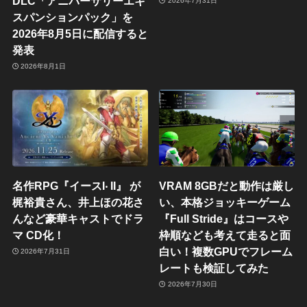
DLC「アニバーサリーエキ
2026年7月31日
スパンションパック」を
2026年8月5日に配信すると
発表
2026年8月1日
名作RPG『イースI‧ II』 が
VRAM 8GBだと動作は厳し
梶裕貴さん、井上ほの花さ
い、本格ジョッキーゲーム
んなど豪華キャストでドラ
『Full Stride』はコースや
マ CD化！
枠順なども考えて走ると面
白い！複数GPUでフレーム
2026年7月31日
レートも検証してみた
2026年7月30日