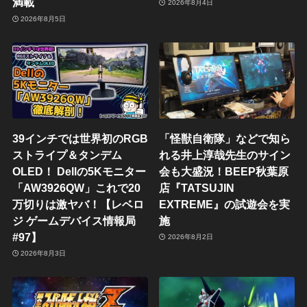
満載
2026年8月4日
2026年8月5日
39インチでは世界初のRGB
「怪獣自衛隊」などで知ら
ストライプ＆タンデム
れる井上淳哉先生のサイン
OLED！ Dellの5Kモニター
会も大盛況！BEEP秋葉原
「AW3926QW」これで20
店『TATSUJIN
万切りは激ヤバ！【レベロ
EXTREME』の試遊会を実
ジ ゲームデバイス情報局
施
#97】
2026年8月2日
2026年8月3日