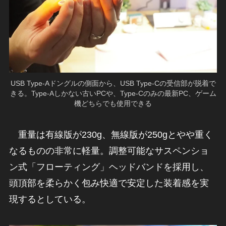
USB Type-Aドングルの側面から、USB Type-Cの受信部が脱着で
きる。Type-Aしかない古いPCや、Type-Cのみの最新PC、ゲーム
機どちらでも使用できる
重量は有線版が230g、無線版が250gとやや重く
なるものの非常に軽量。調整可能なサスペンショ
ン式「フローティング」ヘッドバンドを採用し、
頭頂部を柔らかく包み快適で安定した装着感を実
現するとしている。