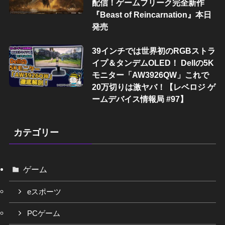
配信！ゲームフリーク完全新作
『Beast of Reincarnation』本日
発売
39インチでは世界初のRGBストラ
イプ＆タンデムOLED！ Dellの5K
モニター「AW3926QW」これで
20万切りは激ヤバ！【レベロジ ゲ
ームデバイス情報局 #97】
カテゴリー
ゲーム
eスポーツ
PCゲーム