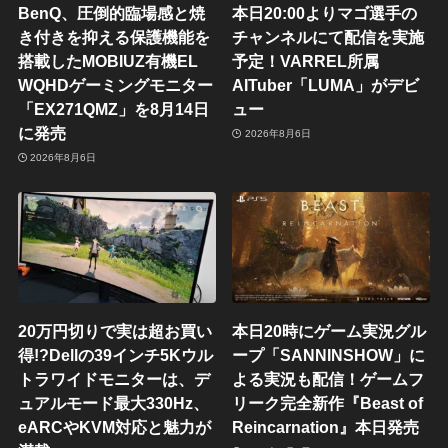
BenQ、圧倒的臨場感と焼
本日20:00よりマゴ選手の
き付きを抑える保護機能を
チャンネルにて配信を実施
搭載したMOBIUZ有機EL
予定！VARREL所属
WQHDゲーミングモニター
AITuber「LUMA」がデビ
「EX271QMZ」を8月14日
ュー
に発売
2026年8月6日
2026年8月6日
20万円切りで実は超お買い
本日20時にゲーム実況グル
得!?Dellの39インチ5Kウル
ープ「SANNINSHOW」に
トラワイドモニターは、デ
よる実況も配信！ゲームフ
ュアルモード最大330Hz、
リーク完全新作『Beast of
eARCやKVM対応と魅力が
Reincarnation』本日発売