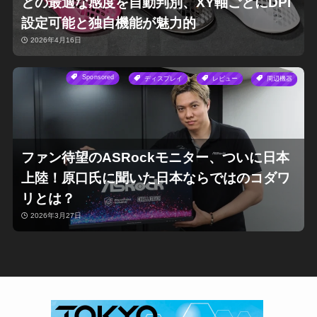
との最適な感度を自動判別、XY軸ごとにDPI
設定可能と独自機能が魅力的
2026年4月16日
Sponsored
ディスプレイ
レビュー
周辺機器
ファン待望のASRockモニター、ついに日本
上陸！原口氏に聞いた日本ならではのコダワ
リとは？
2026年3月27日