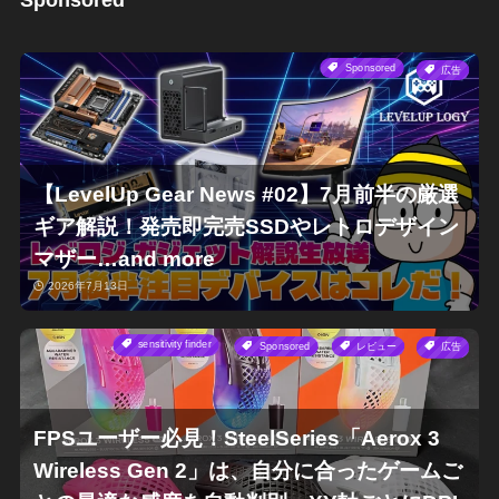
Sponsored
広告
【LevelUp Gear News #02】7月前半の厳選
ギア解説！発売即完売SSDやレトロデザイン
マザー…and more
2026年7月13日
sensitivity finder
Sponsored
レビュー
広告
FPSユーザー必見！SteelSeries「Aerox 3
Wireless Gen 2」は、自分に合ったゲームご