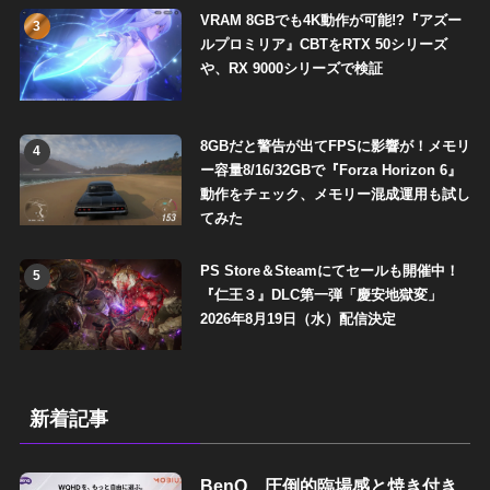
VRAM 8GBでも4K動作が可能!?『アズー
3
ルプロミリア』CBTをRTX 50シリーズ
や、RX 9000シリーズで検証
8GBだと警告が出てFPSに影響が！メモリ
4
ー容量8/16/32GBで『Forza Horizon 6』
動作をチェック、メモリー混成運用も試し
てみた
PS Store＆Steamにてセールも開催中！
5
『仁王３』DLC第一弾「慶安地獄変」
2026年8月19日（水）配信決定
新着記事
BenQ、圧倒的臨場感と焼き付き