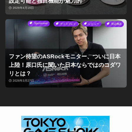
設定可能と独自機能が魅力的
2026年4月16日
Sponsored
ディスプレイ
レビュー
周辺機器
ファン待望のASRockモニター、ついに日本
上陸！原口氏に聞いた日本ならではのコダワ
リとは？
2026年3月27日