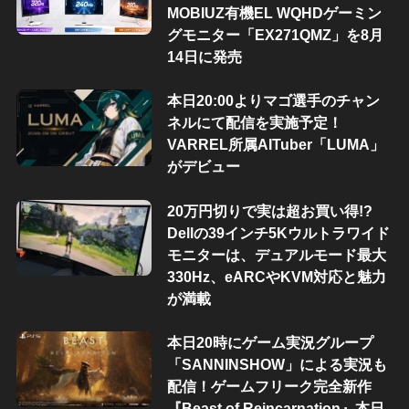
MOBIUZ有機EL WQHDゲーミン
グモニター「EX271QMZ」を8月
14日に発売
本日20:00よりマゴ選手のチャン
ネルにて配信を実施予定！
VARREL所属AITuber「LUMA」
がデビュー
20万円切りで実は超お買い得!?
Dellの39インチ5Kウルトラワイド
モニターは、デュアルモード最大
330Hz、eARCやKVM対応と魅力
が満載
本日20時にゲーム実況グループ
「SANNINSHOW」による実況も
配信！ゲームフリーク完全新作
『Beast of Reincarnation』本日