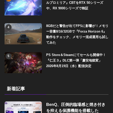
ルプロミリア』CBTをRTX 50シリーズ
や、RX 9000シリーズで検証
8GBだと警告が出てFPSに影響が！メモリ
4
ー容量8/16/32GBで『Forza Horizon 6』
動作をチェック、メモリー混成運用も試し
てみた
PS Store＆Steamにてセールも開催中！
5
『仁王３』DLC第一弾「慶安地獄変」
2026年8月19日（水）配信決定
新着記事
BenQ、圧倒的臨場感と焼き付き
を抑える保護機能を搭載した