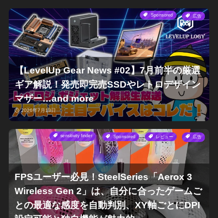
Sponsored
広告
【LevelUp Gear News #02】7月前半の厳選
ギア解説！発売即完売SSDやレトロデザイン
マザー…and more
2026年7月13日
sensitivity finder
Sponsored
レビュー
広告
FPSユーザー必見！SteelSeries「Aerox 3
Wireless Gen 2」は、自分に合ったゲームご
との最適な感度を自動判別、XY軸ごとにDPI