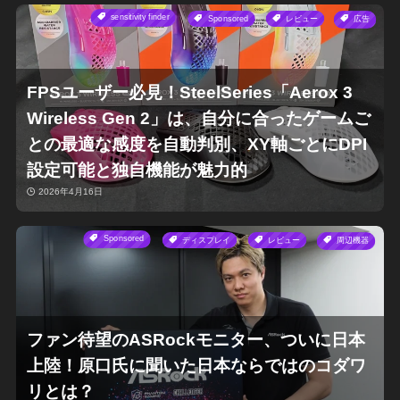
sensitivity finder
Sponsored
レビュー
広告
FPSユーザー必見！SteelSeries「Aerox 3
Wireless Gen 2」は、自分に合ったゲームご
との最適な感度を自動判別、XY軸ごとにDPI
設定可能と独自機能が魅力的
2026年4月16日
Sponsored
ディスプレイ
レビュー
周辺機器
ファン待望のASRockモニター、ついに日本
上陸！原口氏に聞いた日本ならではのコダワ
リとは？