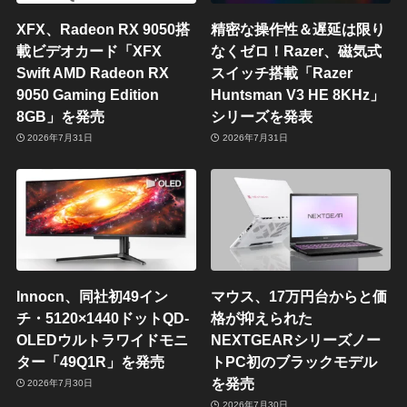
XFX、Radeon RX 9050搭
精密な操作性＆遅延は限り
載ビデオカード「XFX
なくゼロ！Razer、磁気式
Swift AMD Radeon RX
スイッチ搭載「Razer
9050 Gaming Edition
Huntsman V3 HE 8KHz」
8GB」を発売
シリーズを発表
2026年7月31日
2026年7月31日
Innocn、同社初49イン
マウス、17万円台からと価
チ・5120×1440ドットQD-
格が抑えられた
OLEDウルトラワイドモニ
NEXTGEARシリーズノー
ター「49Q1R」を発売
トPC初のブラックモデル
を発売
2026年7月30日
2026年7月30日