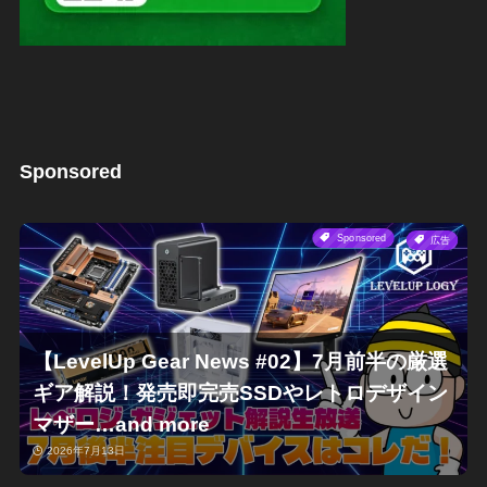
Sponsored
Sponsored
広告
【LevelUp Gear News #02】7月前半の厳選
ギア解説！発売即完売SSDやレトロデザイン
マザー…and more
2026年7月13日