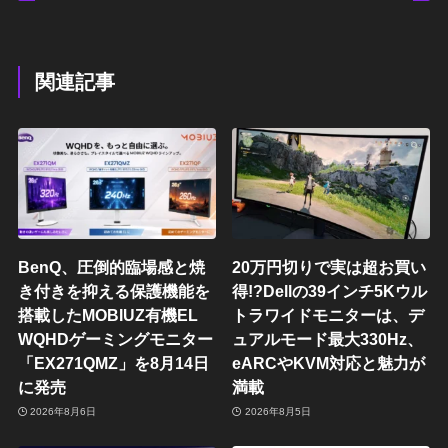
関連記事
BenQ、圧倒的臨場感と焼
20万円切りで実は超お買い
き付きを抑える保護機能を
得!?Dellの39インチ5Kウル
搭載したMOBIUZ有機EL
トラワイドモニターは、デ
WQHDゲーミングモニター
ュアルモード最大330Hz、
「EX271QMZ」を8月14日
eARCやKVM対応と魅力が
に発売
満載
2026年8月6日
2026年8月5日