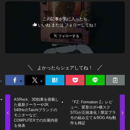
この記事が気に入ったら
いいね または フォローしてね！
よかったらシェアしてね！
ASRock、3D効果を搭載し
『FZ: Formation Z』レビ
た最新クーラーや2K
ュー、変形ロボ×横スク
540HzのTaichiブランドの
STGが正統進化！限定プラ
モニターなど、
モの組み立て＆ROG Ally動
COMPUTEXでの出展内容
作も検証
を発表