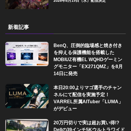
2026年8月19日（水）配信決定
新着記事
BenQ、圧倒的臨場感と焼き付き
を抑える保護機能を搭載した
MOBIUZ有機EL WQHDゲーミン
グモニター「EX271QMZ」を8月
14日に発売
本日20:00よりマゴ選手のチャン
ネルにて配信を実施予定！
VARREL所属AITuber「LUMA」
がデビュー
20万円切りで実は超お買い得!?
Dellの39インチ5Kウルトラワイド