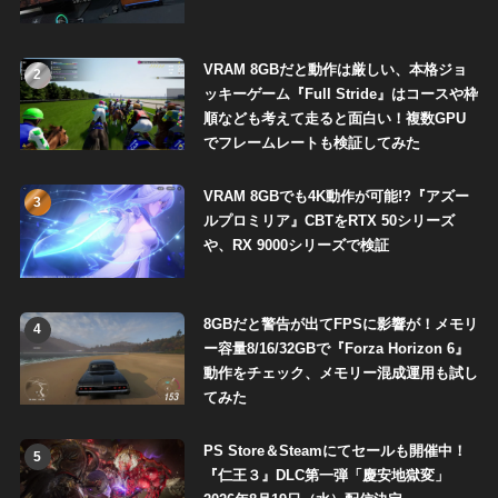
VRAM 8GBだと動作は厳しい、本格ジョ
2
ッキーゲーム『Full Stride』はコースや枠
順なども考えて走ると面白い！複数GPU
でフレームレートも検証してみた
VRAM 8GBでも4K動作が可能!?『アズー
3
ルプロミリア』CBTをRTX 50シリーズ
や、RX 9000シリーズで検証
8GBだと警告が出てFPSに影響が！メモリ
4
ー容量8/16/32GBで『Forza Horizon 6』
動作をチェック、メモリー混成運用も試し
てみた
PS Store＆Steamにてセールも開催中！
5
『仁王３』DLC第一弾「慶安地獄変」