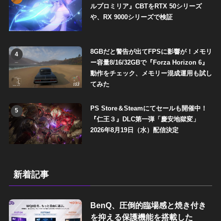
ルプロミリア』CBTをRTX 50シリーズ
や、RX 9000シリーズで検証
8GBだと警告が出てFPSに影響が！メモリ
4
ー容量8/16/32GBで『Forza Horizon 6』
動作をチェック、メモリー混成運用も試し
てみた
PS Store＆Steamにてセールも開催中！
5
『仁王３』DLC第一弾「慶安地獄変」
2026年8月19日（水）配信決定
新着記事
BenQ、圧倒的臨場感と焼き付き
を抑える保護機能を搭載した