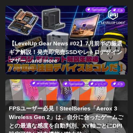
Sponsored
広告
【LevelUp Gear News #02】7月前半の厳選
ギア解説！発売即完売SSDやレトロデザイン
マザー…and more
2026年7月13日
sensitivity finder
Sponsored
レビュー
広告
FPSユーザー必見！SteelSeries「Aerox 3
Wireless Gen 2」は、自分に合ったゲームご
との最適な感度を自動判別、XY軸ごとにDPI