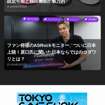
設定可能と独自機能が魅力的
2026年4月16日
Sponsored
ディスプレイ
レビュー
周辺機器
ファン待望のASRockモニター、ついに日本
上陸！原口氏に聞いた日本ならではのコダワ
リとは？
2026年3月27日